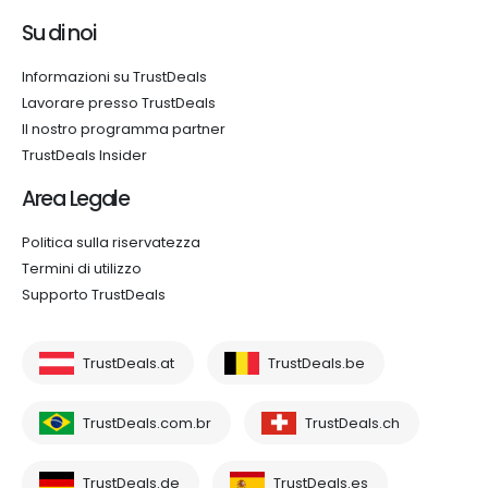
Su di noi
Informazioni su TrustDeals
Lavorare presso TrustDeals
Il nostro programma partner
TrustDeals Insider
Area Legale
Politica sulla riservatezza
Termini di utilizzo
Supporto TrustDeals
TrustDeals.at
TrustDeals.be
TrustDeals.com.br
TrustDeals.ch
TrustDeals.de
TrustDeals.es