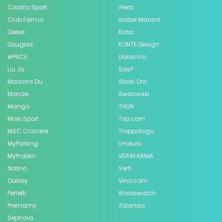
Cisalfa Sport
iHerb
Club Farma
Isabel Marant
Diesel
Kobo
Douglas
KONTE Design
ePRICE
Libraccio
Liu Jo
Size?
Maisons Du
Stroili Oro
Monde
Swarovski
Mango
THUN
Maxi Sport
Trip.com
MSC Crociere
Troppotogo
MyParking
Unieuro
MyProtein
VERAFARMA
Notino
Verti
Oakley
Vino.com
Perletti
Woodwatch
Premamy
Zalando
Sephora