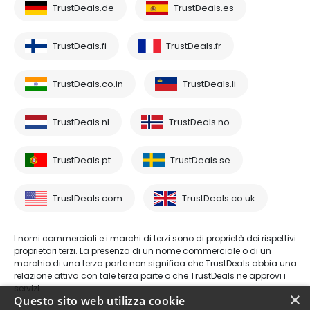
TrustDeals.de
TrustDeals.es
TrustDeals.fi
TrustDeals.fr
TrustDeals.co.in
TrustDeals.li
TrustDeals.nl
TrustDeals.no
TrustDeals.pt
TrustDeals.se
TrustDeals.com
TrustDeals.co.uk
I nomi commerciali e i marchi di terzi sono di proprietà dei rispettivi
proprietari terzi. La presenza di un nome commerciale o di un
marchio di una terza parte non significa che TrustDeals abbia una
relazione attiva con tale terza parte o che TrustDeals ne approvi i
servizi.
×
Questo sito web utilizza cookie