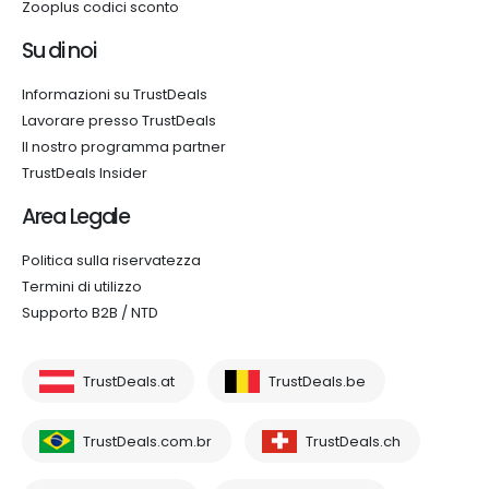
Zooplus codici sconto
Su di noi
Informazioni su TrustDeals
Lavorare presso TrustDeals
Il nostro programma partner
TrustDeals Insider
Area Legale
Politica sulla riservatezza
Termini di utilizzo
Supporto B2B / NTD
TrustDeals.at
TrustDeals.be
TrustDeals.com.br
TrustDeals.ch