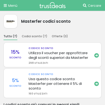
Menù
Cercare
Masterfer codici sconto
Tutto (
7
)
Codici sconto (
7
)
Offerte (
0
)
CODICE SCONTO
15%
Utilizza il voucher per approfittare
degli sconti superiori da Masterfer
SCONTO
298 UTILIZZATI
CODICE SCONTO
Usa questo codice sconto
5%
Masterfer per ottenere il 5% di
SCONTO
sconto
160 UTILIZZATI
I codici sconto più comuni in negozi simili