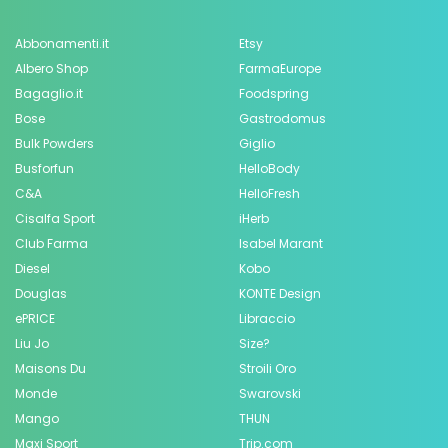
Abbonamenti.it
Etsy
Albero Shop
FarmaEurope
Bagaglio.it
Foodspring
Bose
Gastrodomus
Bulk Powders
Giglio
Busforfun
HelloBody
C&A
HelloFresh
Cisalfa Sport
iHerb
Club Farma
Isabel Marant
Diesel
Kobo
Douglas
KONTE Design
ePRICE
Libraccio
Liu Jo
Size?
Maisons Du
Stroili Oro
Monde
Swarovski
Mango
THUN
Maxi Sport
Trip.com