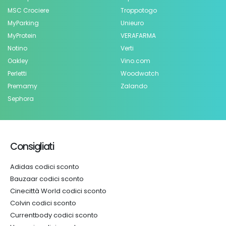
MSC Crociere
Troppotogo
MyParking
Unieuro
MyProtein
VERAFARMA
Notino
Verti
Oakley
Vino.com
Perletti
Woodwatch
Premamy
Zalando
Sephora
Consigliati
Adidas codici sconto
Bauzaar codici sconto
Cinecittà World codici sconto
Colvin codici sconto
Currentbody codici sconto