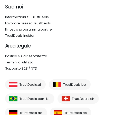
Su di noi
Informazioni su TrustDeals
Lavorare presso TrustDeals
Il nostro programma partner
TrustDeals Insider
Area Legale
Politica sulla riservatezza
Termini di utilizzo
Supporto B2B / NTD
TrustDeals.at
TrustDeals.be
TrustDeals.com.br
TrustDeals.ch
TrustDeals.de
TrustDeals.es