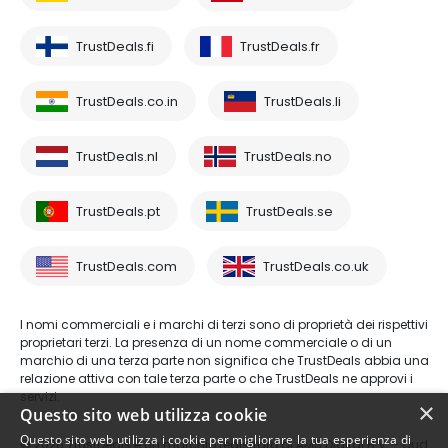
TrustDeals.fi
TrustDeals.fr
TrustDeals.co.in
TrustDeals.li
TrustDeals.nl
TrustDeals.no
TrustDeals.pt
TrustDeals.se
TrustDeals.com
TrustDeals.co.uk
I nomi commerciali e i marchi di terzi sono di proprietà dei rispettivi
proprietari terzi. La presenza di un nome commerciale o di un
marchio di una terza parte non significa che TrustDeals abbia una
relazione attiva con tale terza parte o che TrustDeals ne approvi i
servizi.
×
Questo sito web utilizza cookie
Questo sito web utilizza i cookie per migliorare la tua esperienza di
© 2026 TrustDeals è un marchio registrato di AMS Digital B.V. - Oud