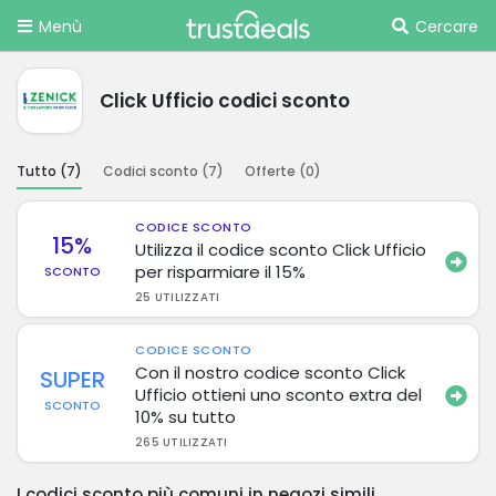
Menù
Cercare
Click Ufficio codici sconto
Tutto (
7
)
Codici sconto (
7
)
Offerte (
0
)
CODICE SCONTO
15%
Utilizza il codice sconto Click Ufficio
per risparmiare il 15%
SCONTO
25 UTILIZZATI
CODICE SCONTO
Con il nostro codice sconto Click
SUPER
Ufficio ottieni uno sconto extra del
SCONTO
10% su tutto
265 UTILIZZATI
I codici sconto più comuni in negozi simili