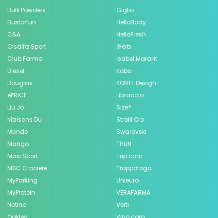
Bulk Powders
Giglio
Busforfun
HelloBody
C&A
HelloFresh
Cisalfa Sport
iHerb
Club Farma
Isabel Marant
Diesel
Kobo
Douglas
KONTE Design
ePRICE
Libraccio
Liu Jo
Size?
Maisons Du
Stroili Oro
Monde
Swarovski
Mango
THUN
Maxi Sport
Trip.com
MSC Crociere
Troppotogo
MyParking
Unieuro
MyProtein
VERAFARMA
Notino
Verti
Oakley
Vino.com