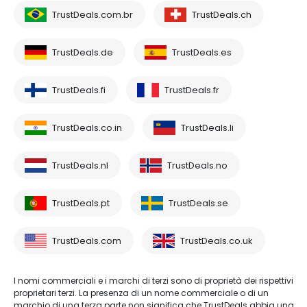
TrustDeals.com.br
TrustDeals.ch
TrustDeals.de
TrustDeals.es
TrustDeals.fi
TrustDeals.fr
TrustDeals.co.in
TrustDeals.li
TrustDeals.nl
TrustDeals.no
TrustDeals.pt
TrustDeals.se
TrustDeals.com
TrustDeals.co.uk
I nomi commerciali e i marchi di terzi sono di proprietà dei rispettivi
proprietari terzi. La presenza di un nome commerciale o di un
marchio di una terza parte non significa che TrustDeals abbia una