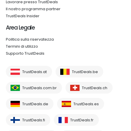
Lavorare presso TrustDeals
Il nostro programma partner
TrustDeals Insider
Area Legale
Politica sulla riservatezza
Termini di utilizzo
Supporto TrustDeals
TrustDeals.at
TrustDeals.be
TrustDeals.com.br
TrustDeals.ch
TrustDeals.de
TrustDeals.es
TrustDeals.fi
TrustDeals.fr