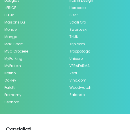
Douglas
KONTE Design
ePRICE
Libraccio
Liu Jo
Size?
Maisons Du
Stroili Oro
Monde
Swarovski
Mango
THUN
Maxi Sport
Trip.com
MSC Crociere
Troppotogo
MyParking
Unieuro
MyProtein
VERAFARMA
Notino
Verti
Oakley
Vino.com
Perletti
Woodwatch
Premamy
Zalando
Sephora
Consigliati