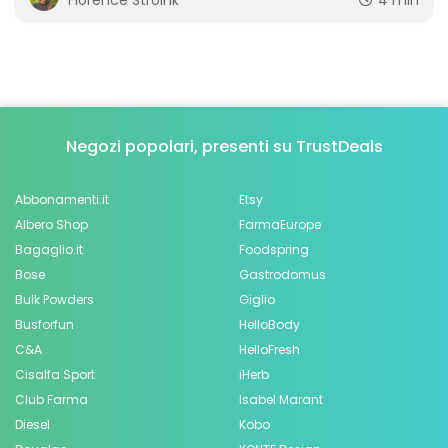
Florence Stroink
4 min
Negozi popolari, presenti su TrustDeals
Abbonamenti.it
Etsy
Albero Shop
FarmaEurope
Bagaglio.it
Foodspring
Bose
Gastrodomus
Bulk Powders
Giglio
Busforfun
HelloBody
C&A
HelloFresh
Cisalfa Sport
iHerb
Club Farma
Isabel Marant
Diesel
Kobo