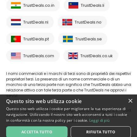
TrustDeals.co.in
TrustDeals.li
TrustDeals.nl
TrustDeals.no
TrustDeals.pt
TrustDeals.se
TrustDeals.com
TrustDeals.co.uk
I nomi commerciali e i marchi di terzi sono di proprietà dei rispettivi
proprietari terzi. La presenza di un nome commerciale o di un
marchio di una terza parte non significa che TrustDeals abbia una
relazione attiva con tale terza parte o che TrustDeals ne approvi i
servizi.
×
Questo sito web utilizza cookie
Questo sito web utilizza i cookie per migliorare la tua esperienza di
© 2026 TrustDeals è un marchio registrato di AMS Digital B.V. - Oud
navigazione. Utilizzando il nostro sito web acconsenti a tutti i cookie
Laren 1, 1251BL, Laren - numero di registro commerciale 80264174 -
in conformità con la nostra policy per i cookie.
Leggi di più
numero di partita IVA: NL861609360B01
ACCETTA TUTTO
RIFIUTA TUTTO