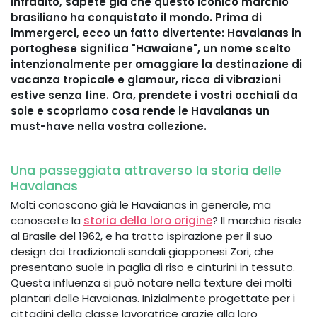
infradito, sapete già che questo iconico marchio
brasiliano ha conquistato il mondo. Prima di
immergerci, ecco un fatto divertente: Havaianas in
portoghese significa "Hawaiane", un nome scelto
intenzionalmente per omaggiare la destinazione di
vacanza tropicale e glamour, ricca di vibrazioni
estive senza fine. Ora, prendete i vostri occhiali da
sole e scopriamo cosa rende le Havaianas un
must-have nella vostra collezione.
Una passeggiata attraverso la storia delle
Havaianas
Molti conoscono già le Havaianas in generale, ma
conoscete la
storia della loro origine
? Il marchio risale
al Brasile del 1962, e ha tratto ispirazione per il suo
design dai tradizionali sandali giapponesi Zori, che
presentano suole in paglia di riso e cinturini in tessuto.
Questa influenza si può notare nella texture dei molti
plantari delle Havaianas. Inizialmente progettate per i
cittadini della classe lavoratrice grazie alla loro