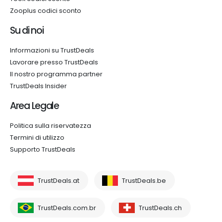
Zooplus codici sconto
Su di noi
Informazioni su TrustDeals
Lavorare presso TrustDeals
Il nostro programma partner
TrustDeals Insider
Area Legale
Politica sulla riservatezza
Termini di utilizzo
Supporto TrustDeals
TrustDeals.at
TrustDeals.be
TrustDeals.com.br
TrustDeals.ch