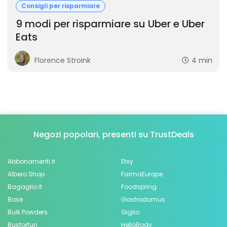
Consigli per risparmiare
9 modi per risparmiare su Uber e Uber
Eats
Florence Stroink
4 min
Negozi popolari, presenti su TrustDeals
Abbonamenti.it
Etsy
Albero Shop
FarmaEurope
Bagaglio.it
Foodspring
Bose
Gastrodomus
Bulk Powders
Giglio
Busforfun
HelloBody