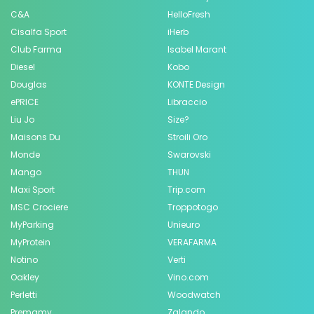
C&A
HelloFresh
Cisalfa Sport
iHerb
Club Farma
Isabel Marant
Diesel
Kobo
Douglas
KONTE Design
ePRICE
Libraccio
Liu Jo
Size?
Maisons Du
Stroili Oro
Monde
Swarovski
Mango
THUN
Maxi Sport
Trip.com
MSC Crociere
Troppotogo
MyParking
Unieuro
MyProtein
VERAFARMA
Notino
Verti
Oakley
Vino.com
Perletti
Woodwatch
Premamy
Zalando