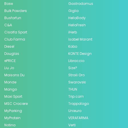
Bose
Gastrodomus
Bulk Powders
Giglio
Busforfun
HelloBody
C&A
HelloFresh
Cisalfa Sport
iHerb
Club Farma
Isabel Marant
Diesel
Kobo
Douglas
KONTE Design
ePRICE
Libraccio
Liu Jo
Size?
Maisons Du
Stroili Oro
Monde
Swarovski
Mango
THUN
Maxi Sport
Trip.com
MSC Crociere
Troppotogo
MyParking
Unieuro
MyProtein
VERAFARMA
Notino
Verti