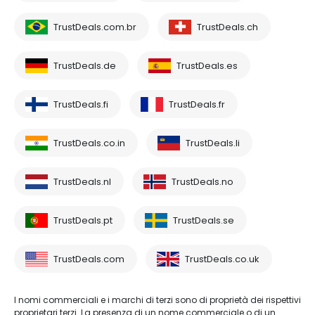
TrustDeals.com.br
TrustDeals.ch
TrustDeals.de
TrustDeals.es
TrustDeals.fi
TrustDeals.fr
TrustDeals.co.in
TrustDeals.li
TrustDeals.nl
TrustDeals.no
TrustDeals.pt
TrustDeals.se
TrustDeals.com
TrustDeals.co.uk
I nomi commerciali e i marchi di terzi sono di proprietà dei rispettivi
proprietari terzi. La presenza di un nome commerciale o di un