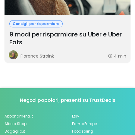
Consigli per risparmiare
9 modi per risparmiare su Uber e Uber
Eats
Florence Stroink
4 min
Negozi popolari, presenti su TrustDeals
Abbonamenti.it
Etsy
Albero Shop
FarmaEurope
Bagaglio.it
Foodspring