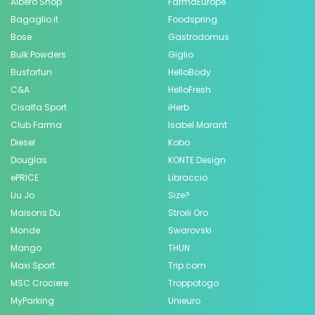
Albero Shop
FarmaEurope
Bagaglio.it
Foodspring
Bose
Gastrodomus
Bulk Powders
Giglio
Busforfun
HelloBody
C&A
HelloFresh
Cisalfa Sport
iHerb
Club Farma
Isabel Marant
Diesel
Kobo
Douglas
KONTE Design
ePRICE
Libraccio
Liu Jo
Size?
Maisons Du
Stroili Oro
Monde
Swarovski
Mango
THUN
Maxi Sport
Trip.com
MSC Crociere
Troppotogo
MyParking
Unieuro