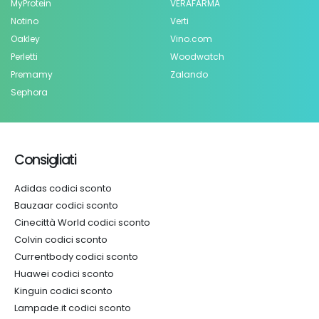
MyProtein
VERAFARMA
Notino
Verti
Oakley
Vino.com
Perletti
Woodwatch
Premamy
Zalando
Sephora
Consigliati
Adidas codici sconto
Bauzaar codici sconto
Cinecittà World codici sconto
Colvin codici sconto
Currentbody codici sconto
Huawei codici sconto
Kinguin codici sconto
Lampade.it codici sconto