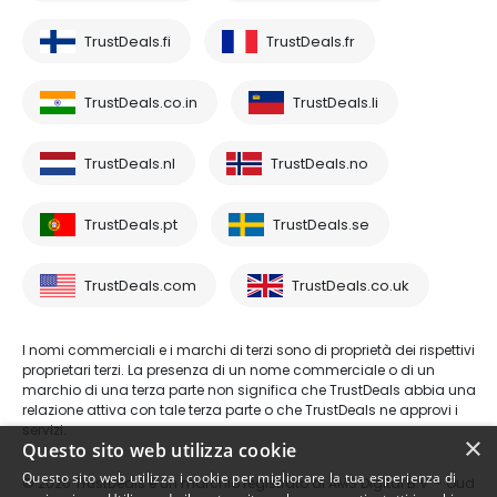
TrustDeals.fi
TrustDeals.fr
TrustDeals.co.in
TrustDeals.li
TrustDeals.nl
TrustDeals.no
TrustDeals.pt
TrustDeals.se
TrustDeals.com
TrustDeals.co.uk
I nomi commerciali e i marchi di terzi sono di proprietà dei rispettivi
proprietari terzi. La presenza di un nome commerciale o di un
marchio di una terza parte non significa che TrustDeals abbia una
relazione attiva con tale terza parte o che TrustDeals ne approvi i
servizi.
×
Questo sito web utilizza cookie
Questo sito web utilizza i cookie per migliorare la tua esperienza di
© 2026 TrustDeals è un marchio registrato di AMS Digital B.V. - Oud