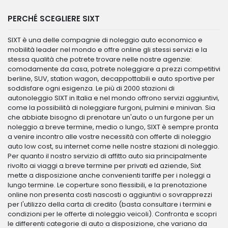
PERCHÉ SCEGLIERE SIXT
SIXT è una delle compagnie di noleggio auto economico e
mobilità leader nel mondo e offre online gli stessi servizi e la
stessa qualità che potrete trovare nelle nostre agenzie:
comodamente da casa, potrete noleggiare a prezzi competitivi
berline, SUV, station wagon, decappottabili e auto sportive per
soddisfare ogni esigenza. Le più di 2000 stazioni di
autonoleggio SIXT in Italia e nel mondo offrono servizi aggiuntivi,
come la possibilità di noleggiare furgoni, pulmini e minivan. Sia
che abbiate bisogno di prenotare un'auto o un furgone per un
noleggio a breve termine, medio o lungo, SIXT è sempre pronta
a venire incontro alle vostre necessità con offerte di noleggio
auto low cost, su internet come nelle nostre stazioni di noleggio.
Per quanto il nostro servizio di affitto auto sia principalmente
rivolto ai viaggi a breve termine per privati ed aziende, Sixt
mette a disposizione anche convenienti tariffe per i noleggi a
lungo termine. Le coperture sono flessibili, e la prenotazione
online non presenta costi nascosti o aggiuntivi o sovrapprezzi
per l'utilizzo della carta di credito (basta consultare i termini e
condizioni per le offerte di noleggio veicoli). Confronta e scopri
le differenti categorie di auto a disposizione, che variano da