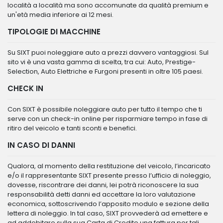
località a località ma sono accomunate da qualità premium e
un'età media inferiore ai 12 mesi.
TIPOLOGIE DI MACCHINE
Su SIXT puoi noleggiare auto a prezzi davvero vantaggiosi. Sul
sito vi è una vasta gamma di scelta, tra cui: Auto, Prestige-
Selection, Auto Elettriche e Furgoni presenti in oltre 105 paesi.
CHECK IN
Con SIXT è possibile noleggiare auto per tutto il tempo che ti
serve con un check-in online per risparmiare tempo in fase di
ritiro del veicolo e tanti sconti e benefici.
IN CASO DI DANNI
Qualora, al momento della restituzione del veicolo, l’incaricato
e/o il rappresentante SIXT presente presso l’ufficio di noleggio,
dovesse, riscontrare dei danni, lei potrà riconoscere la sua
responsabilità detti danni ed accettare la loro valutazione
economica, sottoscrivendo l’apposito modulo e sezione della
lettera di noleggio. In tal caso, SIXT provvederà ad emettere e
ad addebitare sulla sua Carta di Credito una fattura per tali