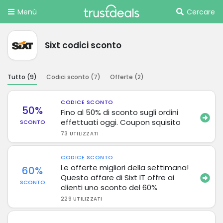
Menù
Cercare
Sixt codici sconto
Tutto (
9
)
Codici sconto (
7
)
Offerte (
2
)
CODICE SCONTO
50%
Fino al 50% di sconto sugli ordini
effettuati oggi. Coupon squisito
SCONTO
73 UTILIZZATI
CODICE SCONTO
Le offerte migliori della settimana!
60%
Questo affare di Sixt IT offre ai
SCONTO
clienti uno sconto del 60%
229 UTILIZZATI