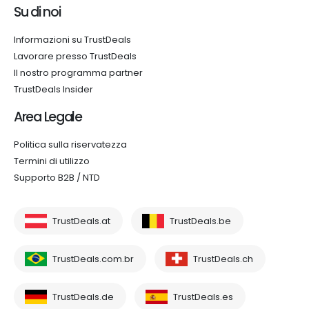
Su di noi
Informazioni su TrustDeals
Lavorare presso TrustDeals
Il nostro programma partner
TrustDeals Insider
Area Legale
Politica sulla riservatezza
Termini di utilizzo
Supporto B2B / NTD
TrustDeals.at
TrustDeals.be
TrustDeals.com.br
TrustDeals.ch
TrustDeals.de
TrustDeals.es