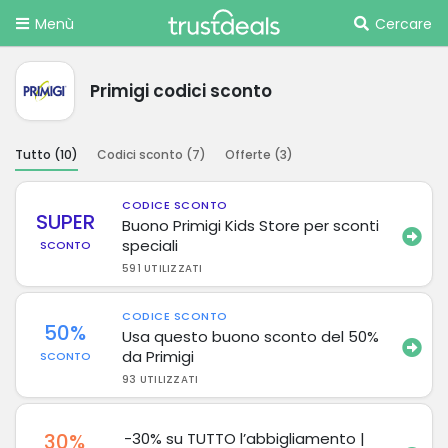
Menù
Cercare
Primigi codici sconto
Tutto (
10
)
Codici sconto (
7
)
Offerte (
3
)
CODICE SCONTO
SUPER
Buono Primigi Kids Store per sconti
speciali
SCONTO
591 UTILIZZATI
CODICE SCONTO
50%
Usa questo buono sconto del 50%
da Primigi
SCONTO
93 UTILIZZATI
30%
-30% su TUTTO l’abbigliamento |