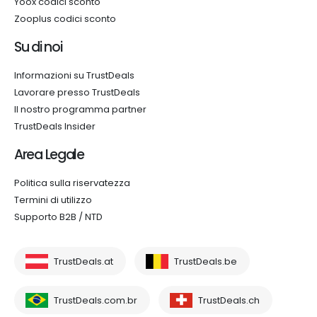
Yoox codici sconto
Zooplus codici sconto
Su di noi
Informazioni su TrustDeals
Lavorare presso TrustDeals
Il nostro programma partner
TrustDeals Insider
Area Legale
Politica sulla riservatezza
Termini di utilizzo
Supporto B2B / NTD
TrustDeals.at
TrustDeals.be
TrustDeals.com.br
TrustDeals.ch