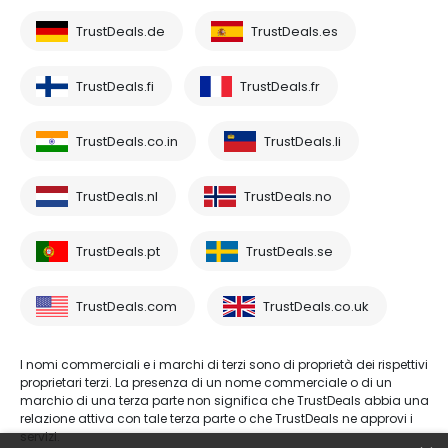
TrustDeals.de
TrustDeals.es
TrustDeals.fi
TrustDeals.fr
TrustDeals.co.in
TrustDeals.li
TrustDeals.nl
TrustDeals.no
TrustDeals.pt
TrustDeals.se
TrustDeals.com
TrustDeals.co.uk
I nomi commerciali e i marchi di terzi sono di proprietà dei rispettivi
proprietari terzi. La presenza di un nome commerciale o di un
marchio di una terza parte non significa che TrustDeals abbia una
relazione attiva con tale terza parte o che TrustDeals ne approvi i
servizi.