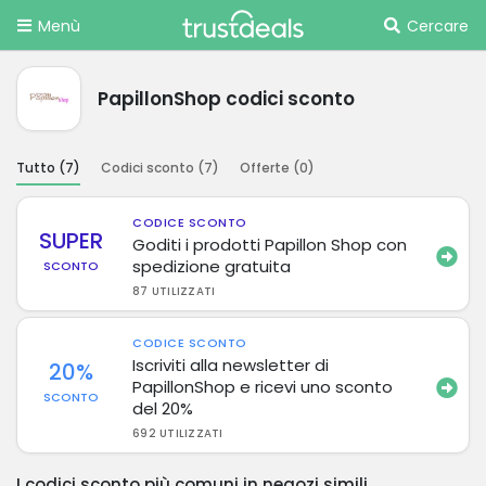
Menù
Cercare
PapillonShop codici sconto
Tutto (
7
)
Codici sconto (
7
)
Offerte (
0
)
CODICE SCONTO
SUPER
Goditi i prodotti Papillon Shop con
spedizione gratuita
SCONTO
87 UTILIZZATI
CODICE SCONTO
Iscriviti alla newsletter di
20%
PapillonShop e ricevi uno sconto
SCONTO
del 20%
692 UTILIZZATI
I codici sconto più comuni in negozi simili