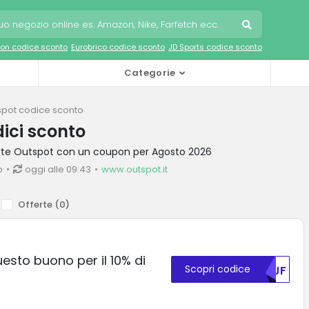
on codice sconto
Eurobrico codice sconto
JD Sports codice sconto
Categorie
spot codice sconto
ici sconto
ferte Outspot con un coupon per Agosto 2026
o
oggi alle 09:43
www.outspot.it
Offerte (
0
)
esto buono per il 10% di
Scopri codice
S1JF