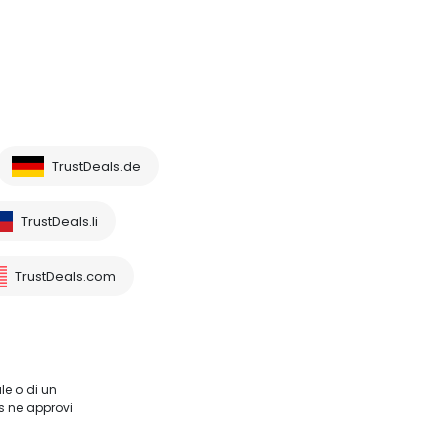
TrustDeals.de
TrustDeals.li
TrustDeals.com
le o di un
s ne approvi