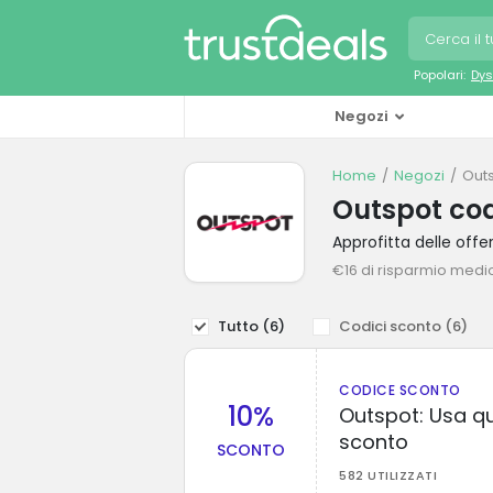
Popolari:
Dys
Negozi
Home
Negozi
Out
Outspot cod
Approfitta delle of
€16 di risparmio medi
Tutto (
6
)
Codici sconto (
6
)
CODICE SCONTO
10%
Outspot: Usa qu
sconto
SCONTO
582 UTILIZZATI