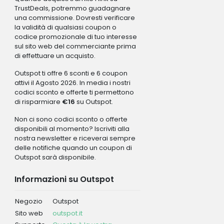
TrustDeals, potremmo guadagnare
una commissione. Dovresti verificare
la validità di qualsiasi coupon o
codice promozionale di tuo interesse
sul sito web del commerciante prima
di effettuare un acquisto.
Outspot ti offre 6 sconti e 6 coupon
attivi il Agosto 2026. In media i nostri
codici sconto e offerte ti permettono
di risparmiare
€16
su Outspot.
Non ci sono codici sconto o offerte
disponibili al momento? Iscriviti alla
nostra newsletter e riceverai sempre
delle notifiche quando un coupon di
Outspot sarà disponibile.
Informazioni su Outspot
Negozio
Outspot
Sito web
outspot.it