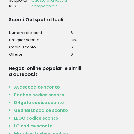
Supporto
Questa è la vostra
B2B
compagnia?
Sconti Outspot attuali
Numero di sconti
6
Il miglior sconto
10%
Codici sconto
6
Offerte
0
Negozi online popolari e simili
a outspot.it
Avast codice sconto
Boohoo codice sconto
DHgate codice sconto
GearBest codice sconto
LEGO codice sconto
LG codice sconto
Matches Fashion codice