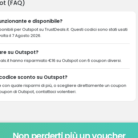
ot (FAQ)
unzionante e disponibile?
nibili per Outspot su TrustDeals.it. Questi codici sono stati usati
volta il 7 Agosto 2026.
re su Outspot?
ustDeals.it hanno risparmiato €16 su Outspot con 6 coupon diversi.
 codice sconto su Outspot?
re con quale risparmi di più, o scegliere direttamente un coupon
coupon di Outspot, contattaci volentieri.
Non perderti più un voucher