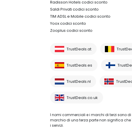
Radisson Hotels codici sconto
Saldi Privati codici sconto
TIM ADSL e Mobile codici sconto
Yoox codici sconto
Zooplus codici sconto
TrustDeals.at
TrustDe
TrustDeals.es
TrustDea
TrustDeals.nl
TrustDea
TrustDeals.co.uk
I nomi commerciali e i marchi di terzi sono di 
marchio di una terza parte non significa che 
i servizi.