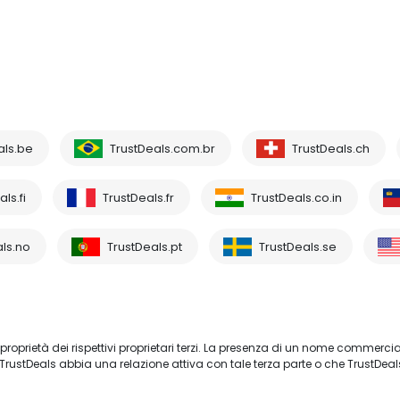
als.be
TrustDeals.com.br
TrustDeals.ch
ls.fi
TrustDeals.fr
TrustDeals.co.in
ls.no
TrustDeals.pt
TrustDeals.se
proprietà dei rispettivi proprietari terzi. La presenza di un nome commercia
TrustDeals abbia una relazione attiva con tale terza parte o che TrustDeal