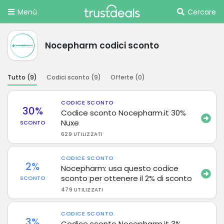
Menù
Cercare
Nocepharm codici sconto
Tutto (
9
)
Codici sconto (
9
)
Offerte (
0
)
CODICE SCONTO
30%
Codice sconto Nocepharm.it 30%
Nuxe
SCONTO
629 UTILIZZATI
CODICE SCONTO
2%
Nocepharm: usa questo codice
sconto per ottenere il 2% di sconto
SCONTO
479 UTILIZZATI
CODICE SCONTO
3%
Codice sconto Nocepharm.it 3%