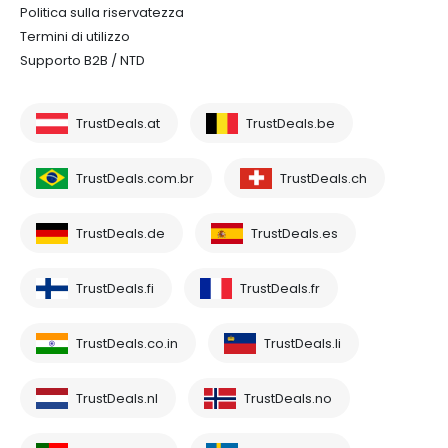
Politica sulla riservatezza
Termini di utilizzo
Supporto B2B / NTD
TrustDeals.at
TrustDeals.be
TrustDeals.com.br
TrustDeals.ch
TrustDeals.de
TrustDeals.es
TrustDeals.fi
TrustDeals.fr
TrustDeals.co.in
TrustDeals.li
TrustDeals.nl
TrustDeals.no