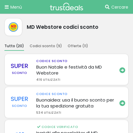
Menù
Cercare
MD Webstore codici sconto
Tutto (
20
)
Codici sconto (
9
)
Offerte (
11
)
CODICE SCONTO
SUPER
Buon Natale e festività da MD
Webstore
SCONTO
416 UTILIZZATI
CODICE SCONTO
SUPER
Buonaidea: usa il buono sconto per
la tua spedizione gratuita
SCONTO
534 UTILIZZATI
CODICE VERIFICATO
Iscriviti alla newsletter di MD