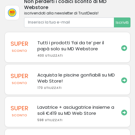
Non perderti i codici sconto di MD
Webstore
iscrivendoti alla newsletter di TrustDeals!
Iscriviti
SUPER
Tutti i prodotti ‘fai da te’ per il
papà solo su MD Webstore
SCONTO
400 UTILIZZATI
SUPER
Acquista le piscine gonfiabili su MD
Web Store!
SCONTO
170 UTILIZZATI
SUPER
Lavatrice + asciugatrice insieme a
soli €419 su MD Web Store
SCONTO
598 UTILIZZATI