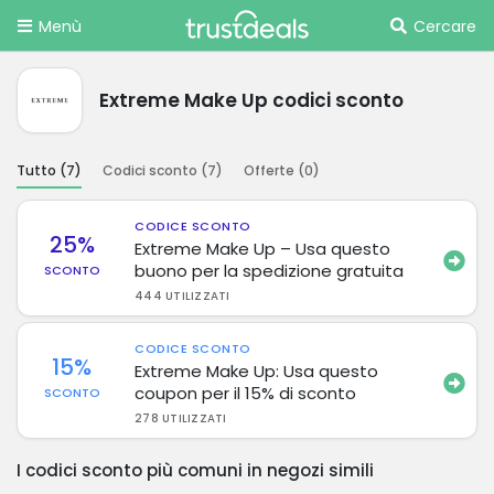
Menù
Cercare
Extreme Make Up codici sconto
Tutto (
7
)
Codici sconto (
7
)
Offerte (
0
)
CODICE SCONTO
25%
Extreme Make Up – Usa questo
buono per la spedizione gratuita
SCONTO
444 UTILIZZATI
CODICE SCONTO
15%
Extreme Make Up: Usa questo
coupon per il 15% di sconto
SCONTO
278 UTILIZZATI
I codici sconto più comuni in negozi simili