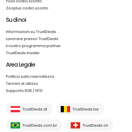
Yoox codici sconto
Zooplus codici sconto
Su di noi
Informazioni su TrustDeals
Lavorare presso TrustDeals
Il nostro programma partner
TrustDeals Insider
Area Legale
Politica sulla riservatezza
Termini di utilizzo
Supporto B2B / NTD
TrustDeals.at
TrustDeals.be
TrustDeals.com.br
TrustDeals.ch