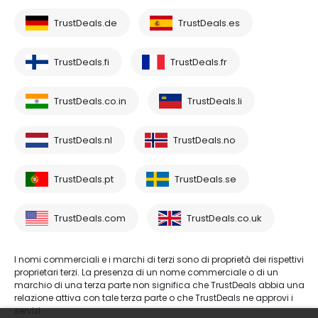
TrustDeals.de
TrustDeals.es
TrustDeals.fi
TrustDeals.fr
TrustDeals.co.in
TrustDeals.li
TrustDeals.nl
TrustDeals.no
TrustDeals.pt
TrustDeals.se
TrustDeals.com
TrustDeals.co.uk
I nomi commerciali e i marchi di terzi sono di proprietà dei rispettivi
proprietari terzi. La presenza di un nome commerciale o di un
marchio di una terza parte non significa che TrustDeals abbia una
relazione attiva con tale terza parte o che TrustDeals ne approvi i
servizi.