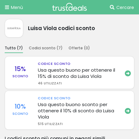
Menù
Cercare
Luisa Viola codici sconto
Tutto (
7
)
Codici sconto (
7
)
Offerte (
0
)
CODICE SCONTO
15%
Usa questo buono per ottenere il
15% di sconto da Luisa Viola
SCONTO
46 UTILIZZATI
CODICE SCONTO
Usa questo buono sconto per
10%
ottenere il 10% di sconto da Luisa
SCONTO
Viola
515 UTILIZZATI
I codici sconto più comuni in negozi simili