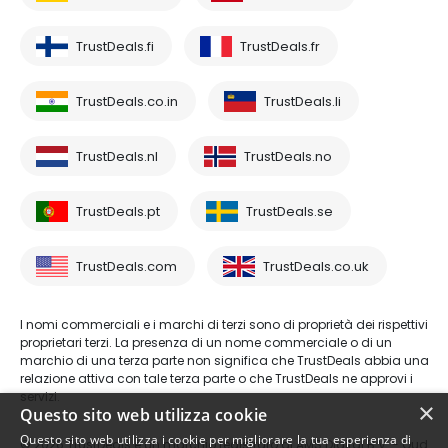
TrustDeals.fi
TrustDeals.fr
TrustDeals.co.in
TrustDeals.li
TrustDeals.nl
TrustDeals.no
TrustDeals.pt
TrustDeals.se
TrustDeals.com
TrustDeals.co.uk
I nomi commerciali e i marchi di terzi sono di proprietà dei rispettivi
proprietari terzi. La presenza di un nome commerciale o di un
marchio di una terza parte non significa che TrustDeals abbia una
relazione attiva con tale terza parte o che TrustDeals ne approvi i
servizi.
×
Questo sito web utilizza cookie
Questo sito web utilizza i cookie per migliorare la tua esperienza di
© 2026 TrustDeals è un marchio registrato di AMS Digital B.V. - Oud