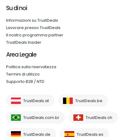
Su di noi
Informazioni su TrustDeals
Lavorare presso TrustDeals
Il nostro programma partner
TrustDeals Insider
Area Legale
Politica sulla riservatezza
Termini di utilizzo
Supporto B2B / NTD
TrustDeals.at
TrustDeals.be
TrustDeals.com.br
TrustDeals.ch
TrustDeals.de
TrustDeals.es