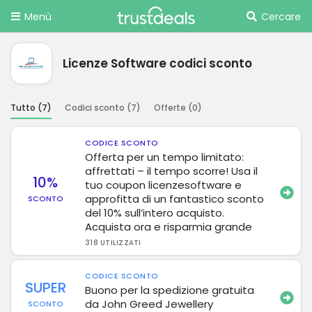
Menù
Cercare
Licenze Software codici sconto
Tutto (
7
)
Codici sconto (
7
)
Offerte (
0
)
CODICE SCONTO
Offerta per un tempo limitato:
affrettati – il tempo scorre! Usa il
10%
tuo coupon licenzesoftware e
approfitta di un fantastico sconto
SCONTO
del 10% sull’intero acquisto.
Acquista ora e risparmia grande
318 UTILIZZATI
CODICE SCONTO
SUPER
Buono per la spedizione gratuita
da John Greed Jewellery
SCONTO