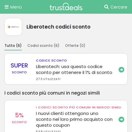
Menù
Cercare
Liberotech codici sconto
Tutto (
6
)
Codici sconto (
6
)
Offerte (
0
)
CODICE SCONTO
SUPER
Liberotech: usa questo codice
sconto per ottenere il 1% di sconto
SCONTO
273 UTILIZZATI
I codici sconto più comuni in negozi simili
I CODICI SCONTO PIÙ COMUNI IN NEGOZI SIMILI
I nuovi clienti ottengono uno
5%
sconto nel loro primo acquisto con
SCONTO
questo coupon
548 UTILIZZATI