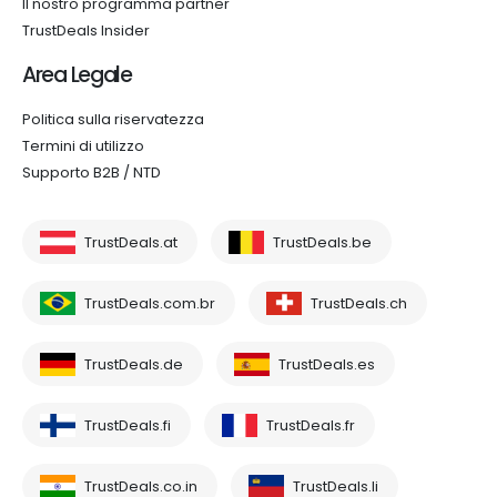
Il nostro programma partner
TrustDeals Insider
Area Legale
Politica sulla riservatezza
Termini di utilizzo
Supporto B2B / NTD
TrustDeals.at
TrustDeals.be
TrustDeals.com.br
TrustDeals.ch
TrustDeals.de
TrustDeals.es
TrustDeals.fi
TrustDeals.fr
TrustDeals.co.in
TrustDeals.li