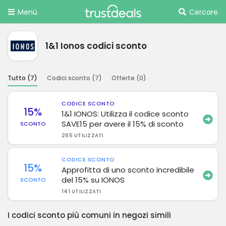
Menù
Cercare
1&1 Ionos codici sconto
Tutto (
7
)
Codici sconto (
7
)
Offerte (
0
)
CODICE SCONTO
15%
1&1 IONOS: Utilizza il codice sconto
SAVE15 per avere il 15% di sconto
SCONTO
265 UTILIZZATI
CODICE SCONTO
15%
Approfitta di uno sconto incredibile
del 15% su IONOS
SCONTO
141 UTILIZZATI
I codici sconto più comuni in negozi simili