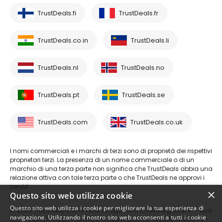
TrustDeals.fi
TrustDeals.fr
TrustDeals.co.in
TrustDeals.li
TrustDeals.nl
TrustDeals.no
TrustDeals.pt
TrustDeals.se
TrustDeals.com
TrustDeals.co.uk
I nomi commerciali e i marchi di terzi sono di proprietà dei rispettivi
proprietari terzi. La presenza di un nome commerciale o di un
marchio di una terza parte non significa che TrustDeals abbia una
relazione attiva con tale terza parte o che TrustDeals ne approvi i
servizi.
×
Questo sito web utilizza cookie
Questo sito web utilizza i cookie per migliorare la tua esperienza di
© 2026 TrustDeals è un marchio registrato di AMS Digital B.V. - Oud
navigazione. Utilizzando il nostro sito web acconsenti a tutti i cookie
Laren 1, 1251BL, Laren - numero di registro commerciale 80264174 -