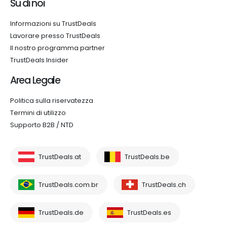
Su di noi
Informazioni su TrustDeals
Lavorare presso TrustDeals
Il nostro programma partner
TrustDeals Insider
Area Legale
Politica sulla riservatezza
Termini di utilizzo
Supporto B2B / NTD
TrustDeals.at
TrustDeals.be
TrustDeals.com.br
TrustDeals.ch
TrustDeals.de
TrustDeals.es