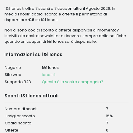
1&1 Ionos ti offre 7 sconti e 7 coupon attivi il Agosto 2026. In
media i nostri codici sconto e offerte ti permettono di
risparmiare
€8
su 1&1 Ionos.
Non ci sono codici sconto o offerte disponibili al momento?
Iscriviti alla nostra newsletter e riceverai sempre delle notifiche
quando un coupon di 1&1 Ionos sarà disponibile.
Informazioni su 1&1 Ionos
Negozio
1&1 Ionos
Sito web
ionos.it
Supporto B2B
Questa è la vostra compagnia?
Sconti 1&1 Ionos attuali
Numero di sconti
7
Il miglior sconto
15%
Codici sconto
7
Offerte
0