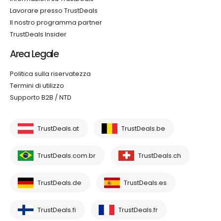
Lavorare presso TrustDeals
Il nostro programma partner
TrustDeals Insider
Area Legale
Politica sulla riservatezza
Termini di utilizzo
Supporto B2B / NTD
TrustDeals.at
TrustDeals.be
TrustDeals.com.br
TrustDeals.ch
TrustDeals.de
TrustDeals.es
TrustDeals.fi
TrustDeals.fr