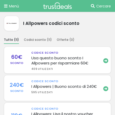
Menù
Cercare
I Allpowers codici sconto
Tutto (
11
)
Codici sconto (
11
)
Offerte (
0
)
CODICE SCONTO
60€
Usa questo buono sconto I
Allpowers per risparmiare 60€
SCONTO
409 UTILIZZATI
CODICE SCONTO
240€
I Allpowers | Buono sconto di 240€
SCONTO
595 UTILIZZATI
CODICE SCONTO
I Allpowers: Usa il nostro voucher