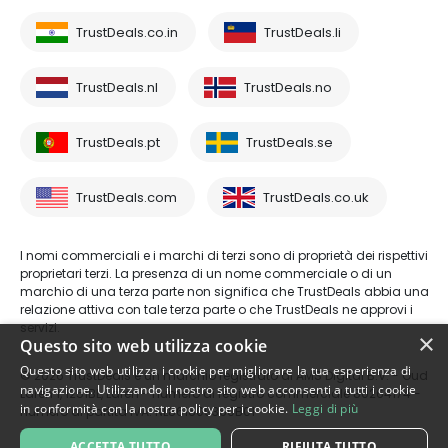
TrustDeals.co.in
TrustDeals.li
TrustDeals.nl
TrustDeals.no
TrustDeals.pt
TrustDeals.se
TrustDeals.com
TrustDeals.co.uk
I nomi commerciali e i marchi di terzi sono di proprietà dei rispettivi
proprietari terzi. La presenza di un nome commerciale o di un
marchio di una terza parte non significa che TrustDeals abbia una
relazione attiva con tale terza parte o che TrustDeals ne approvi i
servizi.
×
Questo sito web utilizza cookie
Questo sito web utilizza i cookie per migliorare la tua esperienza di
© 2026 TrustDeals è un marchio registrato di AMS Digital B.V. - Oud
navigazione. Utilizzando il nostro sito web acconsenti a tutti i cookie
Laren 1, 1251BL, Laren - numero di registro commerciale 80264174 -
in conformità con la nostra policy per i cookie.
Leggi di più
numero di partita IVA: NL861609360B01
ACCETTA TUTTO
RIFIUTA TUTTO