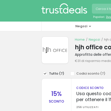
Popolari:
Dys
Negozi
Home
Negozi
hjh 
hjh office c
Approfitta delle off
€31 di risparmio medi
Tutto (
7
)
Codici sconto (
7
)
CODICE SCONTO
15%
Usa questo cod
per ottenere il 
SCONTO
256 UTILIZZATI