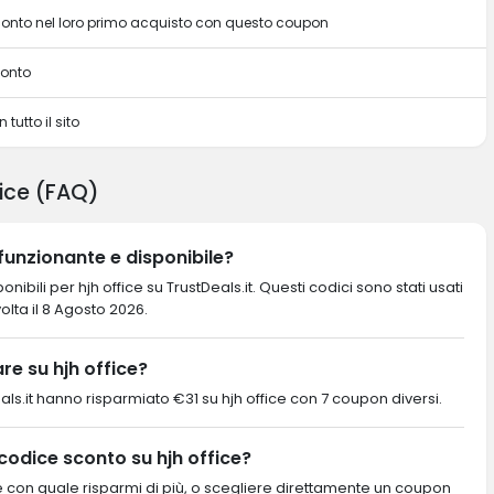
sconto nel loro primo acquisto con questo coupon
conto
 tutto il sito
ice (FAQ)
funzionante e disponibile?
ibili per hjh office su TrustDeals.it. Questi codici sono stati usati
volta il 8 Agosto 2026.
e su hjh office?
stDeals.it hanno risparmiato €31 su hjh office con 7 coupon diversi.
codice sconto su hjh office?
re con quale risparmi di più, o scegliere direttamente un coupon