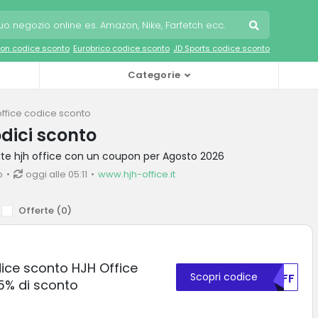
on codice sconto
Eurobrico codice sconto
JD Sports codice sconto
Categorie
office codice sconto
odici sconto
erte hjh office con un coupon per Agosto 2026
o
oggi alle 05:11
www.hjh-office.it
Offerte (
0
)
ice sconto HJH Office
Scopri codice
NTFF
15% di sconto