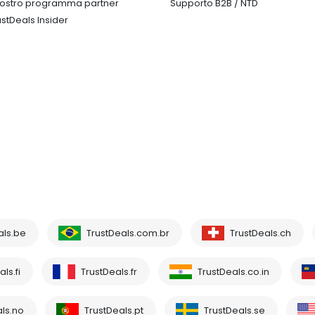
 nostro programma partner
Supporto B2B / NTD
ustDeals Insider
als.be
TrustDeals.com.br
TrustDeals.ch
ls.fi
TrustDeals.fr
TrustDeals.co.in
ls.no
TrustDeals.pt
TrustDeals.se