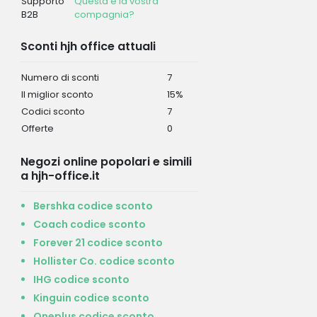
Supporto
Questa è la vostra
B2B
compagnia?
Sconti hjh office attuali
Numero di sconti
7
Il miglior sconto
15%
Codici sconto
7
Offerte
0
Negozi online popolari e simili
a hjh-office.it
Bershka codice sconto
Coach codice sconto
Forever 21 codice sconto
Hollister Co. codice sconto
IHG codice sconto
Kinguin codice sconto
Oneplus codice sconto