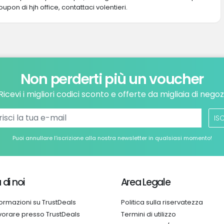
oupon di hjh office, contattaci volentieri.
Non perderti più un voucher
Ricevi i migliori codici sconto e offerte da migliaia di negoz
ISC
Puoi annullare l’iscrizione alla nostra newsletter in qualsiasi momento!
 di noi
Area Legale
formazioni su TrustDeals
Politica sulla riservatezza
vorare presso TrustDeals
Termini di utilizzo