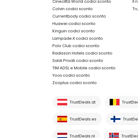
Cinecittà World codici sconto
Il
Colvin codici sconto
Tr
Currentbody codici sconto
Huawei codici sconto
Kinguin codici sconto
Lampade.it codici sconto
Polo Club codici sconto
Radisson Hotels codici sconto
Saldi Privati codici sconto
TIM ADSL e Mobile codici sconto
Yoox codici sconto
Zooplus codici sconto
TrustDeals.at
TrustDe
TrustDeals.es
TrustDea
TrustDeals.nl
TrustDea