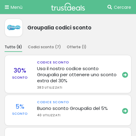
Menù
Cercare
Groupalia codici sconto
Tutto (
8
)
Codici sconto (
7
)
Offerte (
1
)
CODICE SCONTO
Usa il nostro codice sconto
30%
Groupalia per ottenere uno sconto
SCONTO
extra del 30%
383 UTILIZZATI
CODICE SCONTO
5%
Buono sconto Groupalia del 5%
SCONTO
40 UTILIZZATI