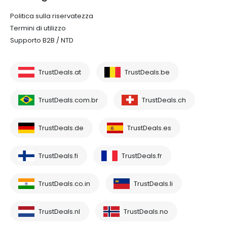
Politica sulla riservatezza
Termini di utilizzo
Supporto B2B / NTD
TrustDeals.at
TrustDeals.be
TrustDeals.com.br
TrustDeals.ch
TrustDeals.de
TrustDeals.es
TrustDeals.fi
TrustDeals.fr
TrustDeals.co.in
TrustDeals.li
TrustDeals.nl
TrustDeals.no