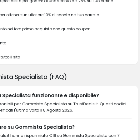
pecialista per godere di uno sconto del 25% sul tuo ordine
r ottenere un ulteriore 10% di sconto nel tuo carrello
conto nel loro primo acquisto con questo coupon
onto
utto il sito
sta Specialista (FAQ)
Specialista funzionante e disponibile?
onibili per Gommista Specialista su TrustDeals.it. Questi codici
ificati l'ultima volta il 8 Agosto 2026.
re su Gommista Specialista?
ustDeals.it hanno risparmiato €19 su Gommista Specialista con 7