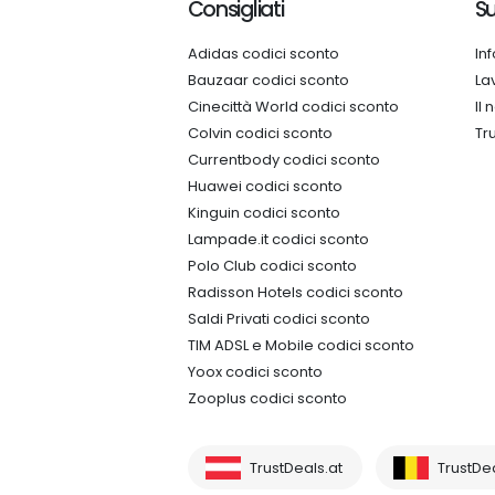
Consigliati
Su
Adidas codici sconto
In
Bauzaar codici sconto
La
Cinecittà World codici sconto
Il
Colvin codici sconto
Tr
Currentbody codici sconto
Huawei codici sconto
Kinguin codici sconto
Lampade.it codici sconto
Polo Club codici sconto
Radisson Hotels codici sconto
Saldi Privati codici sconto
TIM ADSL e Mobile codici sconto
Yoox codici sconto
Zooplus codici sconto
TrustDeals.at
TrustDe