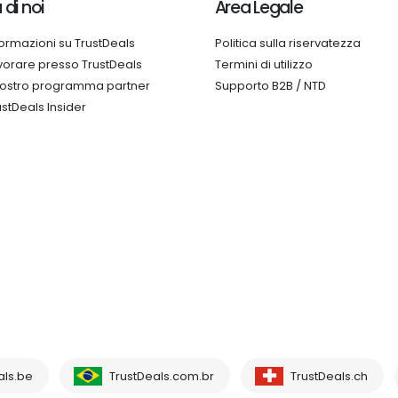
 di noi
Area Legale
formazioni su TrustDeals
Politica sulla riservatezza
vorare presso TrustDeals
Termini di utilizzo
 nostro programma partner
Supporto B2B / NTD
ustDeals Insider
als.be
TrustDeals.com.br
TrustDeals.ch