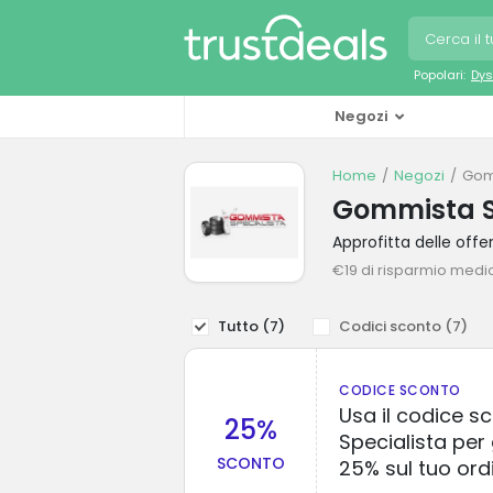
Popolari:
Dys
Negozi
Home
Negozi
Gom
Gommista Sp
Approfitta delle of
€19 di risparmio medi
Tutto (
7
)
Codici sconto (
7
)
CODICE SCONTO
Usa il codice 
25%
Specialista per
SCONTO
25% sul tuo ord