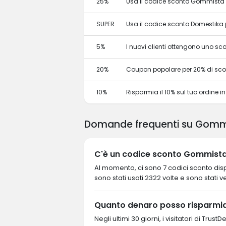
25%
Usa il codice sconto Gommista S
SUPER
Usa il codice sconto Domestika pe
5%
I nuovi clienti ottengono uno s
20%
Coupon popolare per 20% di sc
10%
Risparmia il 10% sul tuo ordine in t
Domande frequenti su Gommi
C'è un codice sconto Gommista 
Al momento, ci sono 7 codici sconto disp
sono stati usati 2322 volte e sono stati ver
Quanto denaro posso risparmia
Negli ultimi 30 giorni, i visitatori di Tr