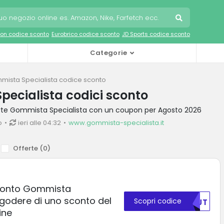
on codice sconto
Eurobrico codice sconto
JD Sports codice sconto
Categorie
mista Specialista codice sconto
ecialista codici sconto
ferte Gommista Specialista con un coupon per Agosto 2026
o
ieri alle 04:32
www.gommista-specialista.it
Offerte (
0
)
sconto Gommista
 godere di uno sconto del
Scopri codice
NTJT
ine