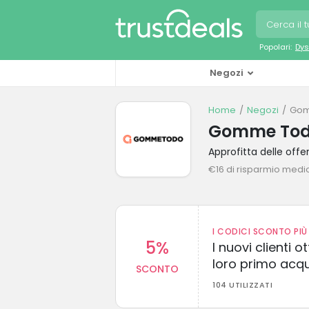
Popolari:
Dys
Negozi
Home
Negozi
Gom
Gomme Todo
Approfitta delle of
€16 di risparmio medi
I CODICI SCONTO PIÙ 
5%
I nuovi clienti
loro primo acq
SCONTO
104 UTILIZZATI