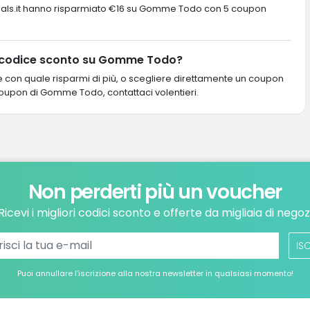
rustDeals.it hanno risparmiato €16 su Gomme Todo con 5 coupon
r codice sconto su Gomme Todo?
re con quale risparmi di più, o scegliere direttamente un coupon
n coupon di Gomme Todo, contattaci volentieri.
Non perderti più un voucher
Ricevi i migliori codici sconto e offerte da migliaia di negoz
ISC
Puoi annullare l’iscrizione alla nostra newsletter in qualsiasi momento!