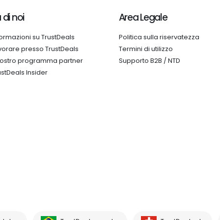
 di noi
Area Legale
formazioni su TrustDeals
Politica sulla riservatezza
vorare presso TrustDeals
Termini di utilizzo
 nostro programma partner
Supporto B2B / NTD
ustDeals Insider