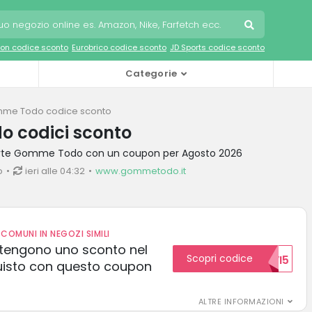
on codice sconto
Eurobrico codice sconto
JD Sports codice sconto
Categorie
me Todo codice sconto
 codici sconto
ferte Gomme Todo con un coupon per Agosto 2026
o
ieri alle 04:32
www.gommetodo.it
COMUNI IN NEGOZI SIMILI
 ottengono uno sconto nel
Scopri codice
NUOVI5
uisto con questo coupon
ALTRE INFORMAZIONI