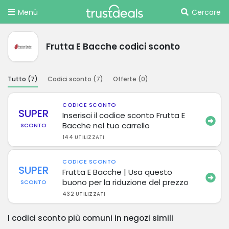
Menù
Cercare
Frutta E Bacche codici sconto
Tutto (
7
)
Codici sconto (
7
)
Offerte (
0
)
CODICE SCONTO
SUPER
Inserisci il codice sconto Frutta E
Bacche nel tuo carrello
SCONTO
144 UTILIZZATI
CODICE SCONTO
SUPER
Frutta E Bacche | Usa questo
buono per la riduzione del prezzo
SCONTO
432 UTILIZZATI
I codici sconto più comuni in negozi simili