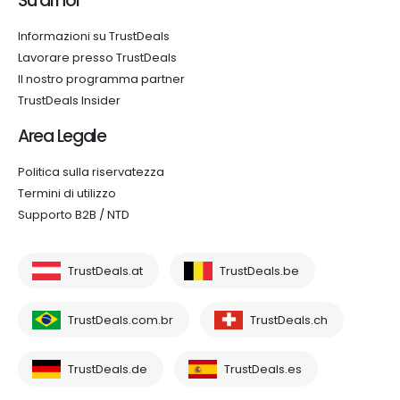
Su di noi
Informazioni su TrustDeals
Lavorare presso TrustDeals
Il nostro programma partner
TrustDeals Insider
Area Legale
Politica sulla riservatezza
Termini di utilizzo
Supporto B2B / NTD
TrustDeals.at
TrustDeals.be
TrustDeals.com.br
TrustDeals.ch
TrustDeals.de
TrustDeals.es