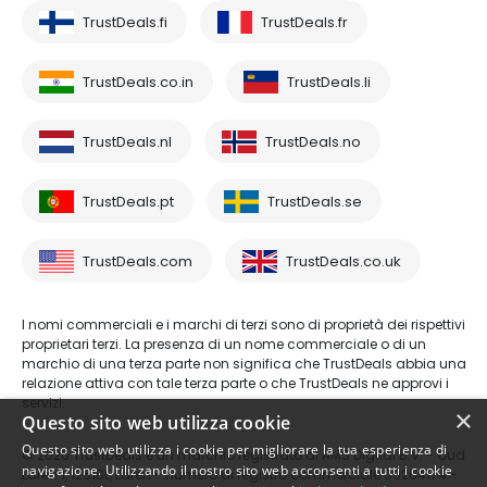
TrustDeals.fi
TrustDeals.fr
TrustDeals.co.in
TrustDeals.li
TrustDeals.nl
TrustDeals.no
TrustDeals.pt
TrustDeals.se
TrustDeals.com
TrustDeals.co.uk
I nomi commerciali e i marchi di terzi sono di proprietà dei rispettivi
proprietari terzi. La presenza di un nome commerciale o di un
marchio di una terza parte non significa che TrustDeals abbia una
relazione attiva con tale terza parte o che TrustDeals ne approvi i
servizi.
×
Questo sito web utilizza cookie
Questo sito web utilizza i cookie per migliorare la tua esperienza di
© 2026 TrustDeals è un marchio registrato di AMS Digital B.V. - Oud
navigazione. Utilizzando il nostro sito web acconsenti a tutti i cookie
Laren 1, 1251BL, Laren - numero di registro commerciale 80264174 -