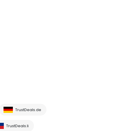
TrustDeals.de
TrustDeals.li