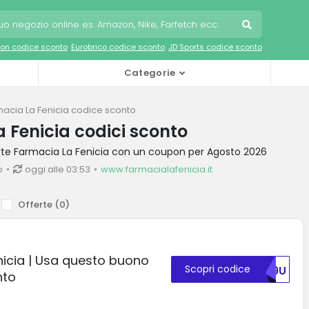
on codice sconto
Eurobrico codice sconto
JD Sports codice sconto
Categorie
acia La Fenicia codice sconto
 Fenicia codici sconto
erte Farmacia La Fenicia con un coupon per Agosto 2026
o
oggi alle 03:53
www.farmacialafenicia.it
Offerte (
0
)
nicia | Usa questo buono
Scopri codice
NU9U
nto