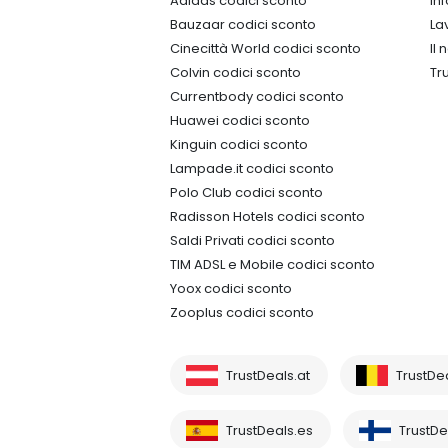
Adidas codici sconto
In
Bauzaar codici sconto
La
Cinecittà World codici sconto
Il
Colvin codici sconto
Tr
Currentbody codici sconto
Huawei codici sconto
Kinguin codici sconto
Lampade.it codici sconto
Polo Club codici sconto
Radisson Hotels codici sconto
Saldi Privati codici sconto
TIM ADSL e Mobile codici sconto
Yoox codici sconto
Zooplus codici sconto
TrustDeals.at
TrustDe
TrustDeals.es
TrustDea