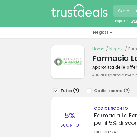
Popolari:
Dys
Negozi
Home
Negozi
Farm
Farmacia La
Approfitta delle off
€16 di risparmio medi
Tutto (
7
)
Codici sconto (
7
)
CODICE SCONTO
5%
Farmacia La Fe
per il 5% di sco
SCONTO
101 UTILIZZATI