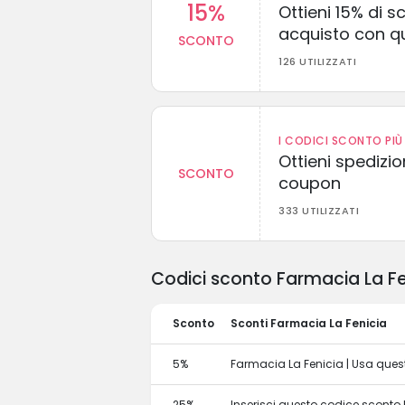
15%
Ottieni 15% di s
acquisto con q
SCONTO
126 UTILIZZATI
I CODICI SCONTO PIÙ 
Ottieni spedizi
SCONTO
coupon
333 UTILIZZATI
Codici sconto Farmacia La Fen
Sconto
Sconti Farmacia La Fenicia
5%
Farmacia La Fenicia | Usa quest
25%
Inserisci questo codice sconto