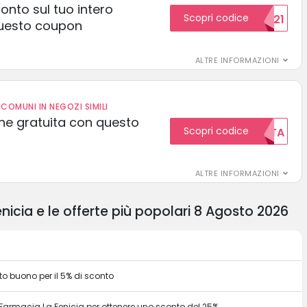
conto sul tuo intero
Scopri codice
15SCONTO2021
uesto coupon
ALTRE INFORMAZIONI
COMUNI IN NEGOZI SIMILI
one gratuita con questo
Scopri codice
GRATUITA
ALTRE INFORMAZIONI
icia e le offerte più popolari 8 Agosto 2026
o buono per il 5% di sconto
 Farmacia La Fenicia per ottenere uno sconto del 25%