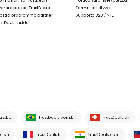
formazioni su TrustDeals
Politica sulla riservatezza
vorare presso TrustDeals
Termini di utilizzo
 nostro programma partner
Supporto B2B / NTD
ustDeals Insider
als.be
TrustDeals.com.br
TrustDeals.ch
ls.fi
TrustDeals.fr
TrustDeals.co.in