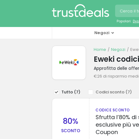
Popolari:
Dys
Negozi
Home
Negozi
Ewe
Eweki codic
Approfitta delle off
€26 di risparmio med
Tutto (
7
)
Codici sconto (
7
)
CODICE SCONTO
Sfrutta l’80% di
80%
esclusive più v
SCONTO
Coupon