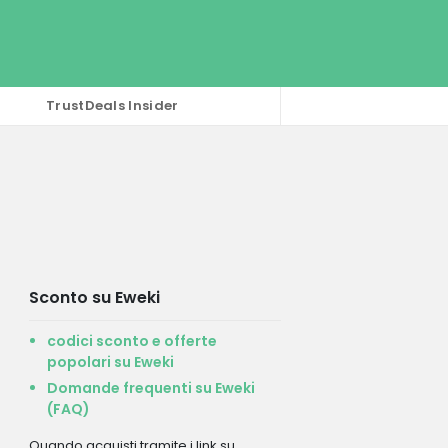
TrustDeals Insider
Sconto su Eweki
codici sconto e offerte
popolari su Eweki
Domande frequenti su Eweki
(FAQ)
Quando acquisti tramite i link su