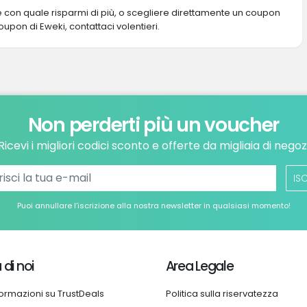
re con quale risparmi di più, o scegliere direttamente un coupon
coupon di Eweki, contattaci volentieri.
Non perderti più un voucher
Ricevi i migliori codici sconto e offerte da migliaia di negoz
ISC
Puoi annullare l’iscrizione alla nostra newsletter in qualsiasi momento!
 di noi
Area Legale
formazioni su TrustDeals
Politica sulla riservatezza