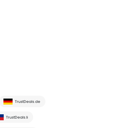
TrustDeals.de
TrustDeals.li