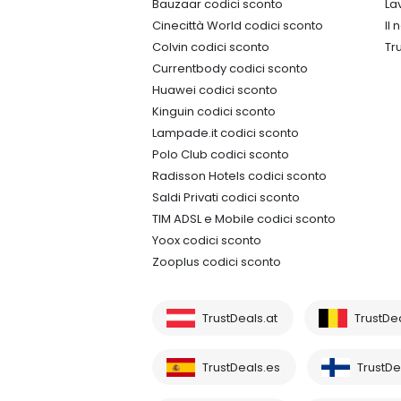
Bauzaar codici sconto
La
Cinecittà World codici sconto
Il
Colvin codici sconto
Tr
Currentbody codici sconto
Huawei codici sconto
Kinguin codici sconto
Lampade.it codici sconto
Polo Club codici sconto
Radisson Hotels codici sconto
Saldi Privati codici sconto
TIM ADSL e Mobile codici sconto
Yoox codici sconto
Zooplus codici sconto
TrustDeals.at
TrustDe
TrustDeals.es
TrustDea