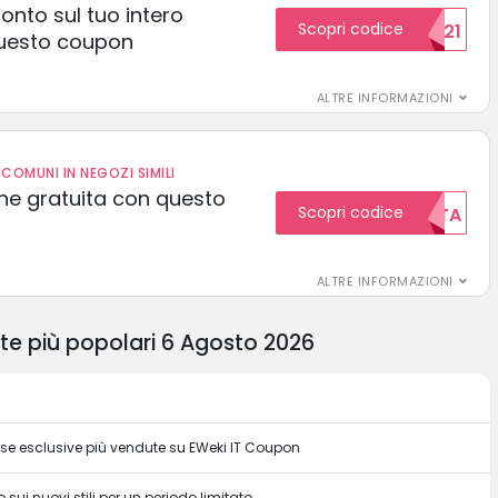
conto sul tuo intero
Scopri codice
15SCONTO2021
uesto coupon
ALTRE INFORMAZIONI
COMUNI IN NEGOZI SIMILI
one gratuita con questo
Scopri codice
GRATUITA
ALTRE INFORMAZIONI
rte più popolari 6 Agosto 2026
orse esclusive più vendute su EWeki IT Coupon
 sui nuovi stili per un periodo limitato