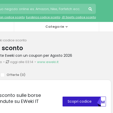
on codice sconto
Eurobrico codice sconto
JD Sports codice sconto
Categorie
ki codice sconto
i sconto
erte Eweki con un coupon per Agosto 2026
io
oggi alle 03:14
www.eweki.it
Offerte (
0
)
 sconto sulle borse
endute su EWeki IT
Scopri codice
MDHM