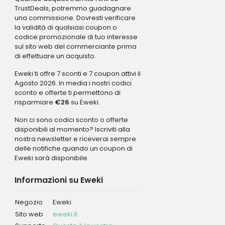
TrustDeals, potremmo guadagnare
una commissione. Dovresti verificare
la validità di qualsiasi coupon o
codice promozionale di tuo interesse
sul sito web del commerciante prima
di effettuare un acquisto.
Eweki ti offre 7 sconti e 7 coupon attivi il
Agosto 2026. In media i nostri codici
sconto e offerte ti permettono di
risparmiare
€26
su Eweki.
Non ci sono codici sconto o offerte
disponibili al momento? Iscriviti alla
nostra newsletter e riceverai sempre
delle notifiche quando un coupon di
Eweki sarà disponibile.
Informazioni su Eweki
Negozio
Eweki
Sito web
eweki.it