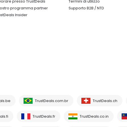
vorare presso TrustDeals
Termini di utilizzo
 nostro programma partner
Supporto B2B / NTD
ustDeals Insider
als.be
TrustDeals.com.br
TrustDeals.ch
ls.fi
TrustDeals.fr
TrustDeals.co.in