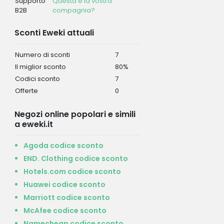
Supporto
Questa è la vostra
B2B
compagnia?
Sconti Eweki attuali
Numero di sconti
7
Il miglior sconto
80%
Codici sconto
7
Offerte
0
Negozi online popolari e simili
a eweki.it
Agoda codice sconto
END. Clothing codice sconto
Hotels.com codice sconto
Huawei codice sconto
Marriott codice sconto
McAfee codice sconto
Namecheap codice sconto