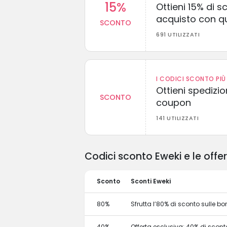
15%
Ottieni 15% di s
acquisto con q
SCONTO
691 UTILIZZATI
I CODICI SCONTO PIÙ 
Ottieni spedizi
SCONTO
coupon
141 UTILIZZATI
Codici sconto Eweki e le offe
Sconto
Sconti Eweki
80%
Sfrutta l’80% di sconto sulle b
40%
Offerta esclusiva: 40% di sconto