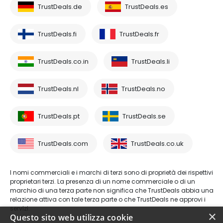
TrustDeals.de
TrustDeals.es
TrustDeals.fi
TrustDeals.fr
TrustDeals.co.in
TrustDeals.li
TrustDeals.nl
TrustDeals.no
TrustDeals.pt
TrustDeals.se
TrustDeals.com
TrustDeals.co.uk
I nomi commerciali e i marchi di terzi sono di proprietà dei rispettivi
proprietari terzi. La presenza di un nome commerciale o di un
marchio di una terza parte non significa che TrustDeals abbia una
relazione attiva con tale terza parte o che TrustDeals ne approvi i
servizi.
×
Questo sito web utilizza cookie