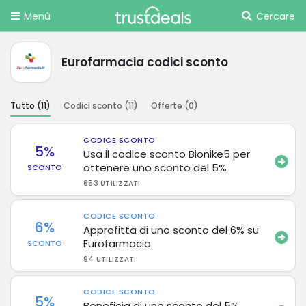
Menù
Cercare
Eurofarmacia codici sconto
Tutto (
11
)
Codici sconto (
11
)
Offerte (
0
)
CODICE SCONTO
5%
Usa il codice sconto Bionike5 per
ottenere uno sconto del 5%
SCONTO
653 UTILIZZATI
CODICE SCONTO
6%
Approfitta di uno sconto del 6% su
Eurofarmacia
SCONTO
94 UTILIZZATI
CODICE SCONTO
5%
Beneficia di uno sconto del 5%