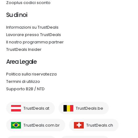
Zooplus codici sconto
Su di noi
Informazioni su TrustDeals
Lavorare presso TrustDeals
Il nostro programma partner
TrustDeals Insider
Area Legale
Politica sulla riservatezza
Termini di utilizzo
Supporto B2B / NTD
TrustDeals.at
TrustDeals.be
TrustDeals.com.br
TrustDeals.ch