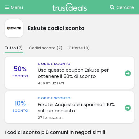
Menù
Cercare
Eskute codici sconto
Tutto (
7
)
Codici sconto (
7
)
Offerte (
0
)
CODICE SCONTO
50%
Usa questo coupon Eskute per
ottenere il 50% di sconto
SCONTO
406 UTILIZZATI
CODICE SCONTO
10%
Eskute: Acquista e risparmia il 10%
sul tuo acquisto
SCONTO
271 UTILIZZATI
I codici sconto più comuni in negozi simili