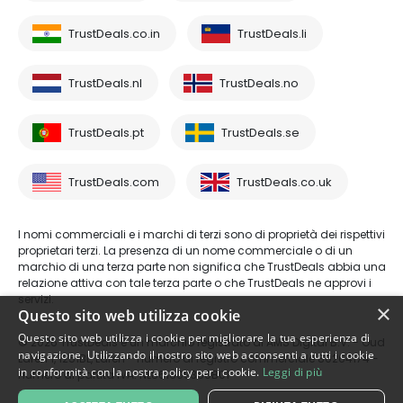
TrustDeals.co.in
TrustDeals.li
TrustDeals.nl
TrustDeals.no
TrustDeals.pt
TrustDeals.se
TrustDeals.com
TrustDeals.co.uk
I nomi commerciali e i marchi di terzi sono di proprietà dei rispettivi
proprietari terzi. La presenza di un nome commerciale o di un
marchio di una terza parte non significa che TrustDeals abbia una
relazione attiva con tale terza parte o che TrustDeals ne approvi i
servizi.
×
Questo sito web utilizza cookie
Questo sito web utilizza i cookie per migliorare la tua esperienza di
© 2026 TrustDeals è un marchio registrato di AMS Digital B.V. - Oud
navigazione. Utilizzando il nostro sito web acconsenti a tutti i cookie
Laren 1, 1251BL, Laren - numero di registro commerciale 80264174 -
in conformità con la nostra policy per i cookie.
Leggi di più
numero di partita IVA: NL861609360B01