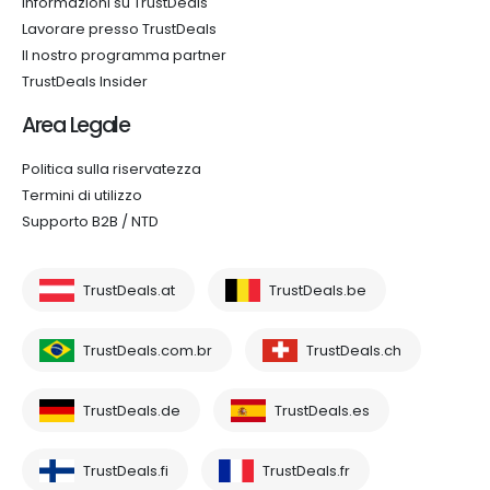
Informazioni su TrustDeals
Lavorare presso TrustDeals
Il nostro programma partner
TrustDeals Insider
Area Legale
Politica sulla riservatezza
Termini di utilizzo
Supporto B2B / NTD
TrustDeals.at
TrustDeals.be
TrustDeals.com.br
TrustDeals.ch
TrustDeals.de
TrustDeals.es
TrustDeals.fi
TrustDeals.fr