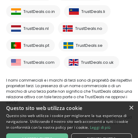
TrustDeals.co.in
TrustDeals.li
TrustDeals.nl
TrustDeals.no
TrustDeals.pt
TrustDeals.se
TrustDeals.com
TrustDeals.co.uk
I nomi commerciali e i marchi di terzi sono di proprietà dei rispettivi
proprietari terzi. La presenza di un nome commerciale o di un
marchio di una terza parte non significa che TrustDeals abbia una
relazione attiva con tale terza parte o che TrustDeals ne approvi i
servizi.
×
Questo sito web utilizza cookie
Questo sito web utilizza i cookie per migliorare la tua esperienza di
© 2026 TrustDeals è un marchio registrato di AMS Digital B.V. - Oud
navigazione. Utilizzando il nostro sito web acconsenti a tutti i cookie
Laren 1, 1251BL, Laren - numero di registro commerciale 80264174 -
in conformità con la nostra policy per i cookie.
Leggi di più
numero di partita IVA: NL861609360B01