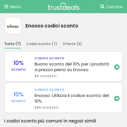
Menù
Cercare
Enooso codici sconto
Tutto (
7
)
Codici sconto (
7
)
Offerte (
0
)
CODICE SCONTO
10%
Buono sconto del 10% per i prodotti
a prezzo pieno su Enooso
SCONTO
84 UTILIZZATI
CODICE SCONTO
10%
Enooso: Utilizza il codice sconto del
10%
SCONTO
645 UTILIZZATI
I codici sconto più comuni in negozi simili