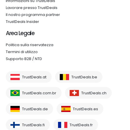
Informazioni su TrustDeals
Lavorare presso TrustDeals
Il nostro programma partner
TrustDeals Insider
Area Legale
Politica sulla riservatezza
Termini di utilizzo
Supporto B2B / NTD
TrustDeals.at
TrustDeals.be
TrustDeals.com.br
TrustDeals.ch
TrustDeals.de
TrustDeals.es
TrustDeals.fi
TrustDeals.fr