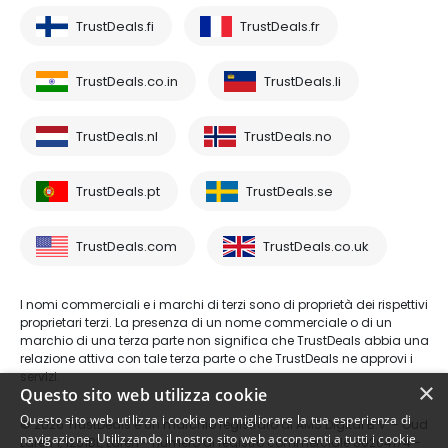
TrustDeals.fi
TrustDeals.fr
TrustDeals.co.in
TrustDeals.li
TrustDeals.nl
TrustDeals.no
TrustDeals.pt
TrustDeals.se
TrustDeals.com
TrustDeals.co.uk
I nomi commerciali e i marchi di terzi sono di proprietà dei rispettivi
proprietari terzi. La presenza di un nome commerciale o di un
marchio di una terza parte non significa che TrustDeals abbia una
relazione attiva con tale terza parte o che TrustDeals ne approvi i
servizi.
×
Questo sito web utilizza cookie
Questo sito web utilizza i cookie per migliorare la tua esperienza di
© 2026 TrustDeals è un marchio registrato di AMS Digital B.V. - Oud
navigazione. Utilizzando il nostro sito web acconsenti a tutti i cookie
Laren 1, 1251BL, Laren - numero di registro commerciale 80264174 -