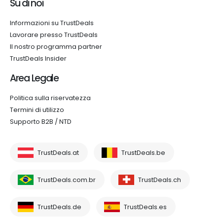
Su di noi
Informazioni su TrustDeals
Lavorare presso TrustDeals
Il nostro programma partner
TrustDeals Insider
Area Legale
Politica sulla riservatezza
Termini di utilizzo
Supporto B2B / NTD
TrustDeals.at
TrustDeals.be
TrustDeals.com.br
TrustDeals.ch
TrustDeals.de
TrustDeals.es