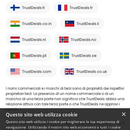
TrustDeals.fi
TrustDeals.fr
TrustDeals.co.in
TrustDeals.li
TrustDeals.nl
TrustDeals.no
TrustDeals.pt
TrustDeals.se
TrustDeals.com
TrustDeals.co.uk
I nomi commerciali e i marchi di terzi sono di proprietà dei rispettivi
proprietari terzi. La presenza di un nome commerciale o di un
marchio di una terza parte non significa che TrustDeals abbia una
relazione attiva con tale terza parte o che TrustDeals ne approvi i
servizi.
×
Questo sito web utilizza cookie
Questo sito web utilizza i cookie per migliorare la tua esperienza di
© 2026 TrustDeals è un marchio registrato di AMS Digital B.V. - Oud
navigazione. Utilizzando il nostro sito web acconsenti a tutti i cookie
Laren 1, 1251BL, Laren - numero di registro commerciale 80264174 -