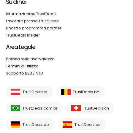
Su di noi
Informazioni su TrustDeals
Lavorare presso TrustDeals
Il nostro programma partner
TrustDeals Insider
Area Legale
Politica sulla riservatezza
Termini di utilizzo
Supporto B2B / NTD
TrustDeals.at
TrustDeals.be
TrustDeals.com.br
TrustDeals.ch
TrustDeals.de
TrustDeals.es