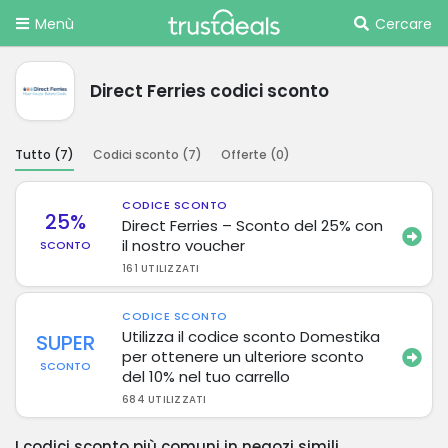
Menù
Cercare
Direct Ferries codici sconto
Tutto (
7
)
Codici sconto (
7
)
Offerte (
0
)
CODICE SCONTO
25%
Direct Ferries – Sconto del 25% con
il nostro voucher
SCONTO
161 UTILIZZATI
CODICE SCONTO
Utilizza il codice sconto Domestika
SUPER
per ottenere un ulteriore sconto
SCONTO
del 10% nel tuo carrello
684 UTILIZZATI
I codici sconto più comuni in negozi simili