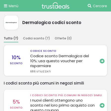
Menù
Cercare
Dermalogica codici sconto
Tutto (
7
)
Codici sconto (
7
)
Offerte (
0
)
CODICE SCONTO
Codice sconto Dermalogica del
10%
10%: usa questo voucher per
SCONTO
risparmiare
686 UTILIZZATI
I codici sconto più comuni in negozi simili
I CODICI SCONTO PIÙ COMUNI IN NEGOZI SIMILI
I nuovi clienti ottengono uno
5%
sconto nel loro primo acquisto con
SCONTO
questo coupon