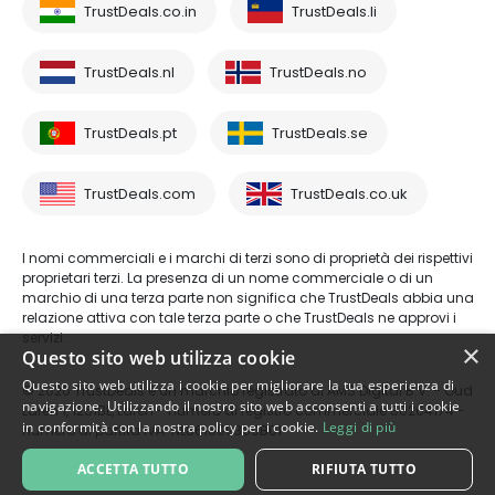
TrustDeals.co.in
TrustDeals.li
TrustDeals.nl
TrustDeals.no
TrustDeals.pt
TrustDeals.se
TrustDeals.com
TrustDeals.co.uk
I nomi commerciali e i marchi di terzi sono di proprietà dei rispettivi
proprietari terzi. La presenza di un nome commerciale o di un
marchio di una terza parte non significa che TrustDeals abbia una
relazione attiva con tale terza parte o che TrustDeals ne approvi i
servizi.
×
Questo sito web utilizza cookie
Questo sito web utilizza i cookie per migliorare la tua esperienza di
© 2026 TrustDeals è un marchio registrato di AMS Digital B.V. - Oud
navigazione. Utilizzando il nostro sito web acconsenti a tutti i cookie
Laren 1, 1251BL, Laren - numero di registro commerciale 80264174 -
in conformità con la nostra policy per i cookie.
Leggi di più
numero di partita IVA: NL861609360B01
ACCETTA TUTTO
RIFIUTA TUTTO