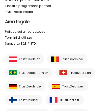
Il nostro programma partner
TrustDeals Insider
Area Legale
Politica sulla riservatezza
Termini di utilizzo
Supporto B2B / NTD
TrustDeals.at
TrustDeals.be
TrustDeals.com.br
TrustDeals.ch
TrustDeals.de
TrustDeals.es
TrustDeals.fi
TrustDeals.fr