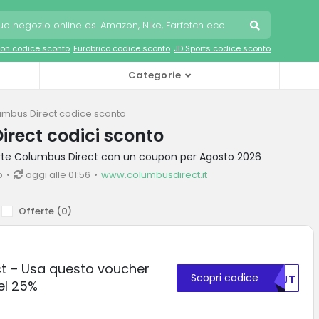
on codice sconto
Eurobrico codice sconto
JD Sports codice sconto
Categorie
umbus Direct codice sconto
rect codici sconto
ferte Columbus Direct con un coupon per Agosto 2026
o
oggi alle 01:56
www.columbusdirect.it
Offerte (
0
)
t – Usa questo voucher
Scopri codice
NTJT
el 25%