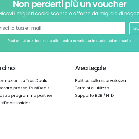
Non perderti più un voucher
Ricevi i migliori codici sconto e offerte da migliaia di negoz
ISC
Puoi annullare l’iscrizione alla nostra newsletter in qualsiasi momento!
 di noi
Area Legale
formazioni su TrustDeals
Politica sulla riservatezza
vorare presso TrustDeals
Termini di utilizzo
 nostro programma partner
Supporto B2B / NTD
ustDeals Insider