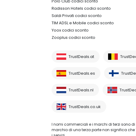
Polo Club codici sconto
Radisson Hotels codici sconto
Saldi Privati codici sconto
TIM ADSL e Mobile codici sconto
Yoox codici sconto
Zooplus codici sconto
TrustDeals.at
TrustDe
TrustDeals.es
TrustDea
TrustDeals.nl
TrustDea
TrustDeals.co.uk
I nomi commerciali e i marchi di terzi sono di 
marchio di una terza parte non significa che 
i servizi.