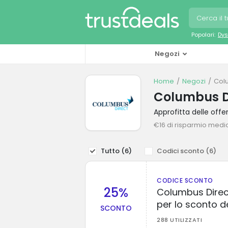
Popolari:
Dys
Negozi
Home
Negozi
Col
Columbus Di
Approfitta delle of
€16 di risparmio medi
Tutto (
6
)
Codici sconto (
6
)
CODICE SCONTO
25%
Columbus Direc
per lo sconto d
SCONTO
288 UTILIZZATI