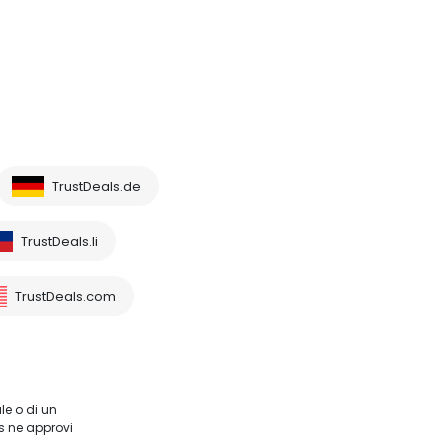
TrustDeals.de
TrustDeals.li
TrustDeals.com
le o di un
s ne approvi