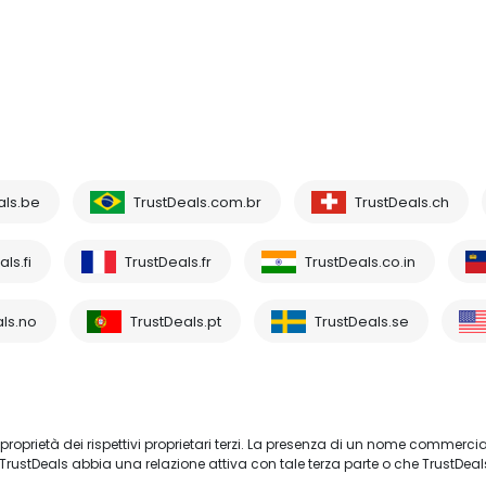
als.be
TrustDeals.com.br
TrustDeals.ch
ls.fi
TrustDeals.fr
TrustDeals.co.in
ls.no
TrustDeals.pt
TrustDeals.se
proprietà dei rispettivi proprietari terzi. La presenza di un nome commercia
TrustDeals abbia una relazione attiva con tale terza parte o che TrustDeal