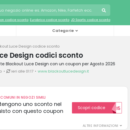
on codice sconto
Eurobrico codice sconto
JD Sports codice sconto
Categorie
kout Luce Design codice sconto
ce Design codici sconto
erte Blackout Luce Design con un coupon per Agosto 2026
io
ieri alle 01:17
www.blackoutlucedesign.it
COMUNI IN NEGOZI SIMILI
 ottengono uno sconto nel
Scopri codice
NUOVI5
uisto con questo coupon
ALTRE INFORMAZIONI