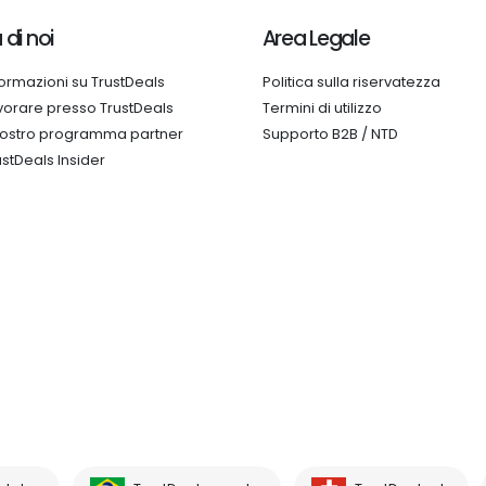
 di noi
Area Legale
formazioni su TrustDeals
Politica sulla riservatezza
vorare presso TrustDeals
Termini di utilizzo
 nostro programma partner
Supporto B2B / NTD
ustDeals Insider