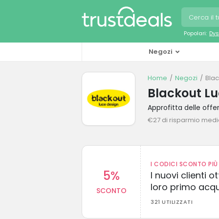
Popolari:
Dys
Negozi
Home
Negozi
Blac
Blackout Lu
Approfitta delle off
€27 di risparmio med
I CODICI SCONTO PIÙ 
5%
I nuovi clienti
loro primo acq
SCONTO
321 UTILIZZATI