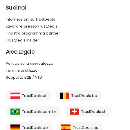
Su di noi
Informazioni su TrustDeals
Lavorare presso TrustDeals
Il nostro programma partner
TrustDeals Insider
Area Legale
Politica sulla riservatezza
Termini di utilizzo
Supporto B2B / NTD
TrustDeals.at
TrustDeals.be
TrustDeals.com.br
TrustDeals.ch
TrustDeals.de
TrustDeals.es