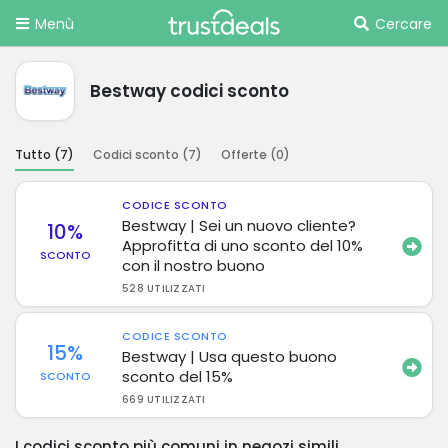
Menù
Cercare
Bestway codici sconto
Tutto (
7
)
Codici sconto (
7
)
Offerte (
0
)
CODICE SCONTO
Bestway | Sei un nuovo cliente?
10%
Approfitta di uno sconto del 10%
SCONTO
con il nostro buono
528 UTILIZZATI
CODICE SCONTO
15%
Bestway | Usa questo buono
sconto del 15%
SCONTO
669 UTILIZZATI
I codici sconto più comuni in negozi simili