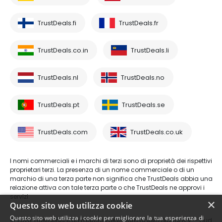
TrustDeals.fi
TrustDeals.fr
TrustDeals.co.in
TrustDeals.li
TrustDeals.nl
TrustDeals.no
TrustDeals.pt
TrustDeals.se
TrustDeals.com
TrustDeals.co.uk
I nomi commerciali e i marchi di terzi sono di proprietà dei rispettivi
proprietari terzi. La presenza di un nome commerciale o di un
marchio di una terza parte non significa che TrustDeals abbia una
relazione attiva con tale terza parte o che TrustDeals ne approvi i
servizi.
×
Questo sito web utilizza cookie
Questo sito web utilizza i cookie per migliorare la tua esperienza di
© 2026 TrustDeals è un marchio registrato di AMS Digital B.V. - Oud