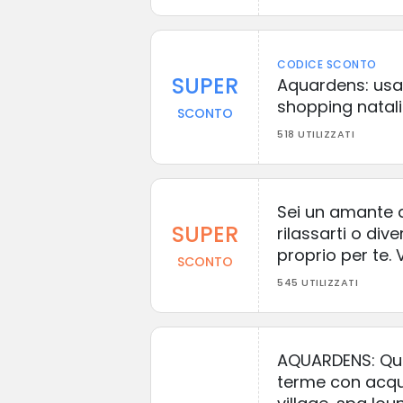
CODICE SCONTO
SUPER
Aquardens: usa 
shopping natali
SCONTO
518 UTILIZZATI
Sei un amante d
SUPER
rilassarti o div
proprio per te. V
SCONTO
545 UTILIZZATI
AQUARDENS: Qui p
terme con acqu