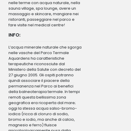
nelle terme con acqua naturale, nella
sauna village, spa lounge, avere un
massaggio e skincare, mangiare nei
ristoranti, passeggiare nel parco e
fare visite nel medical centre!
INFO:
L’acqua minerale naturale che sgorga
nelle vasche del Parco Termale
Aquardens ha caratteristiche
terapeutiche riconosciute dal
Ministero della Salute con decreto del
27 giugno 2005. Gli ospiti potranno
quindi associare il piacere della
permanenza nel Parco ai benefici
della balneoterapia termale. In tempi
remoti questa bellissima zona
geografica era ricoperta dal mare;
oggi la stessa acqua salso-bromo-
iodica (ricca di cloruro di sodio,
bromo e iodio, ma anche di calcio,
magnesio e ferro) fluisce
microbiologicamente pura dalla