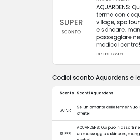
AQUARDENS: Qui p
terme con acqu
SUPER
village, spa lo
e skincare, mang
SCONTO
passeggiare nel
medical centre
107 UTILIZZATI
Codici sconto Aquardens e le
Sconto
Sconti Aquardens
Sei un amante delle terme? Vuoi ril
SUPER
offerte!
AQUARDENS: Qui puoi rilassarti ne
SUPER
un massaggio e skincare, mangiar
centre!