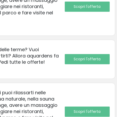
unge, avere un massaggio
iare nei ristoranti,
Scopri l'offerta
 parco e fare visite nel
!
elle terme? Vuoi
ertirti? Allora aquardens fa
Scopri l'offerta
edi tutte le offerte!
uoi rilassarti nelle
a naturale, nella sauna
unge, avere un massaggio
iare nei ristoranti,
Scopri l'offerta