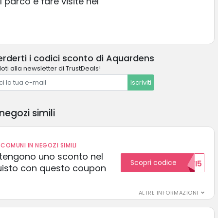
 parco e fare visite nel
!
rderti i codici sconto di Aquardens
oti alla newsletter di TrustDeals!
Iscriviti
negozi simili
COMUNI IN NEGOZI SIMILI
 ottengono uno sconto nel
Scopri codice
NUOVI5
uisto con questo coupon
ALTRE INFORMAZIONI