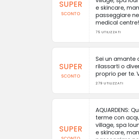
village, spa lo
SUPER
e skincare, mang
SCONTO
passeggiare nel
medical centre
75 UTILIZZATI
Sei un amante d
SUPER
rilassarti o div
proprio per te. V
SCONTO
279 UTILIZZATI
AQUARDENS: Qui p
terme con acqu
village, spa lo
SUPER
e skincare, mang
SCONTO