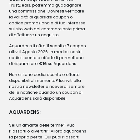
TrustDeals, potremmo guadagnare
una commissione. Dovresti verificare
la validità di qualsiasi coupon o
codice promozionale di tuo interesse
sul sito web del commerciante prima
di effettuare un acquisto.
Aquardens ti offre 11 sconti e 7 coupon
attivi il Agosto 2026. In media i nostri
codici sconto e offerte ti permettono
di risparmiare
€16
su Aquardens.
Non ci sono codici sconto o offerte
disponibili al momento? Iscriviti alla
nostra newsletter e riceverai sempre
delle notifiche quando un coupon di
Aquardens sarà disponibile.
AQUARDENS:
Sei un amante delle terme? Vuoi
rilassarti o divertirti? Allora aquardens
fa proprio per te. Qui puoi rilassarti