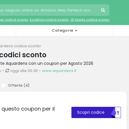
on codice sconto
Eurobrico codice sconto
JD Sports codice sconto
Categorie
ardens codice sconto
codici sconto
ferte Aquardens con un coupon per Agosto 2026
o
oggi alle 00:38
www.aquardens.it
Offerte (
4
)
 questo coupon per il
Scopri codice
NTJT