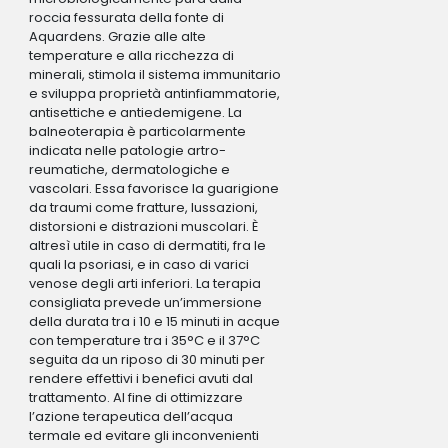
roccia fessurata della fonte di
Aquardens. Grazie alle alte
temperature e alla ricchezza di
minerali, stimola il sistema immunitario
e sviluppa proprietà antinfiammatorie,
antisettiche e antiedemigene. La
balneoterapia è particolarmente
indicata nelle patologie artro-
reumatiche, dermatologiche e
vascolari. Essa favorisce la guarigione
da traumi come fratture, lussazioni,
distorsioni e distrazioni muscolari. È
altresì utile in caso di dermatiti, fra le
quali la psoriasi, e in caso di varici
venose degli arti inferiori. La terapia
consigliata prevede un’immersione
della durata tra i 10 e 15 minuti in acque
con temperature tra i 35°C e il 37°C
seguita da un riposo di 30 minuti per
rendere effettivi i benefici avuti dal
trattamento. Al fine di ottimizzare
l’azione terapeutica dell’acqua
termale ed evitare gli inconvenienti