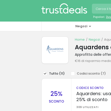
Popolari:
Dys
Negozi
Home
Negozi
Aqu
Aquardens 
Approfitta delle of
€16 di risparmio medi
Tutto (
11
)
Codici sconto (
7
)
CODICE SCONTO
25%
Aquardens: usa
25% di sconto
SCONTO
309 UTILIZZATI