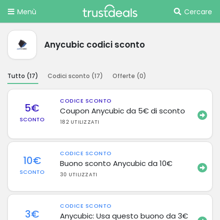
Menù
Cercare
Anycubic codici sconto
Tutto (
17
)
Codici sconto (
17
)
Offerte (
0
)
CODICE SCONTO
5€
Coupon Anycubic da 5€ di sconto
SCONTO
182 UTILIZZATI
CODICE SCONTO
10€
Buono sconto Anycubic da 10€
SCONTO
30 UTILIZZATI
CODICE SCONTO
3€
Anycubic: Usa questo buono da 3€