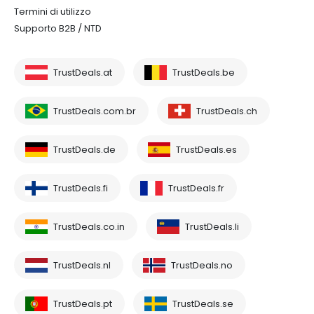
Termini di utilizzo
Supporto B2B / NTD
TrustDeals.at
TrustDeals.be
TrustDeals.com.br
TrustDeals.ch
TrustDeals.de
TrustDeals.es
TrustDeals.fi
TrustDeals.fr
TrustDeals.co.in
TrustDeals.li
TrustDeals.nl
TrustDeals.no
TrustDeals.pt
TrustDeals.se