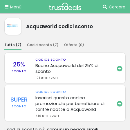
Menù
Cercare
Acquaworld codici sconto
Tutto (
7
)
Codici sconto (
7
)
Offerte (
0
)
CODICE SCONTO
25%
Buono Acquaworld del 25% di
sconto
SCONTO
121 UTILIZZATI
CODICE SCONTO
Inserisci questo codice
SUPER
promozionale per beneficiare di
SCONTO
tariffe ridotte a Acquaworld
416 UTILIZZATI
I codici sconto più comuni in negozi simili