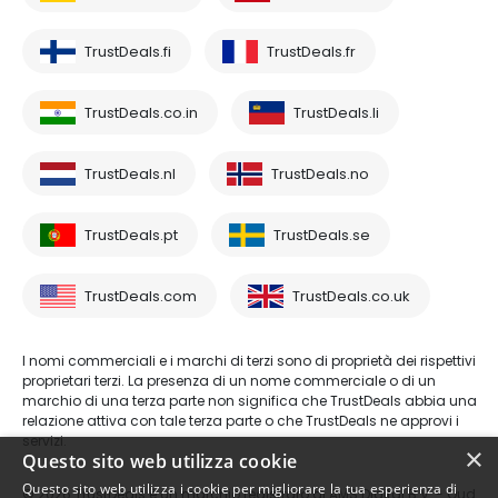
TrustDeals.fi
TrustDeals.fr
TrustDeals.co.in
TrustDeals.li
TrustDeals.nl
TrustDeals.no
TrustDeals.pt
TrustDeals.se
TrustDeals.com
TrustDeals.co.uk
I nomi commerciali e i marchi di terzi sono di proprietà dei rispettivi
proprietari terzi. La presenza di un nome commerciale o di un
marchio di una terza parte non significa che TrustDeals abbia una
relazione attiva con tale terza parte o che TrustDeals ne approvi i
servizi.
×
Questo sito web utilizza cookie
Questo sito web utilizza i cookie per migliorare la tua esperienza di
© 2026 TrustDeals è un marchio registrato di AMS Digital B.V. - Oud