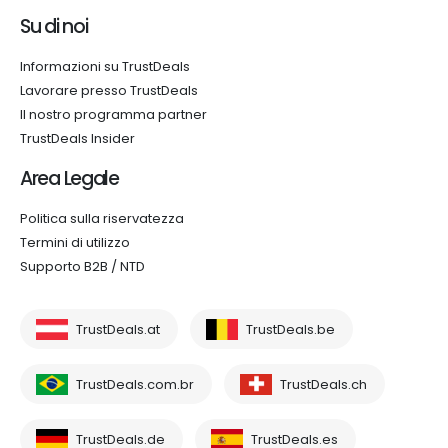
Su di noi
Informazioni su TrustDeals
Lavorare presso TrustDeals
Il nostro programma partner
TrustDeals Insider
Area Legale
Politica sulla riservatezza
Termini di utilizzo
Supporto B2B / NTD
TrustDeals.at
TrustDeals.be
TrustDeals.com.br
TrustDeals.ch
TrustDeals.de
TrustDeals.es