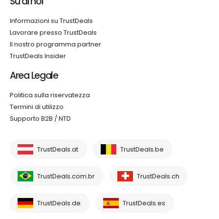
Su di noi
Informazioni su TrustDeals
Lavorare presso TrustDeals
Il nostro programma partner
TrustDeals Insider
Area Legale
Politica sulla riservatezza
Termini di utilizzo
Supporto B2B / NTD
TrustDeals.at
TrustDeals.be
TrustDeals.com.br
TrustDeals.ch
TrustDeals.de
TrustDeals.es