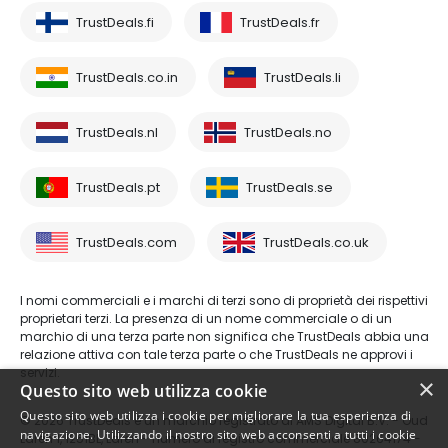
TrustDeals.fi
TrustDeals.fr
TrustDeals.co.in
TrustDeals.li
TrustDeals.nl
TrustDeals.no
TrustDeals.pt
TrustDeals.se
TrustDeals.com
TrustDeals.co.uk
I nomi commerciali e i marchi di terzi sono di proprietà dei rispettivi
proprietari terzi. La presenza di un nome commerciale o di un
marchio di una terza parte non significa che TrustDeals abbia una
relazione attiva con tale terza parte o che TrustDeals ne approvi i
servizi.
×
Questo sito web utilizza cookie
Questo sito web utilizza i cookie per migliorare la tua esperienza di
© 2026 TrustDeals è un marchio registrato di AMS Digital B.V. - Oud
navigazione. Utilizzando il nostro sito web acconsenti a tutti i cookie
Laren 1, 1251BL, Laren - numero di registro commerciale 80264174 -