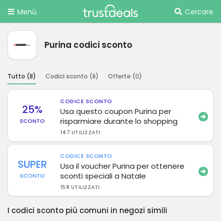
Menù
Cercare
Purina codici sconto
Tutto (
8
)
Codici sconto (
8
)
Offerte (
0
)
CODICE SCONTO
25%
Usa questo coupon Purina per
risparmiare durante lo shopping
SCONTO
147 UTILIZZATI
CODICE SCONTO
SUPER
Usa il voucher Purina per ottenere
sconti speciali a Natale
SCONTO
158 UTILIZZATI
I codici sconto più comuni in negozi simili