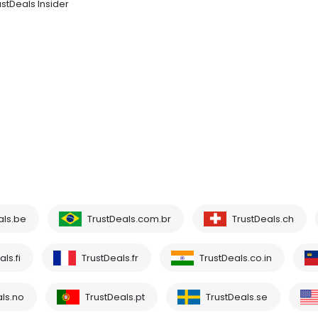
ustDeals Insider
als.be
TrustDeals.com.br
TrustDeals.ch
ls.fi
TrustDeals.fr
TrustDeals.co.in
ls.no
TrustDeals.pt
TrustDeals.se