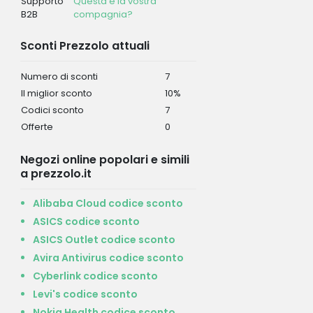
Supporto
Questa è la vostra
B2B
compagnia?
Sconti Prezzolo attuali
Numero di sconti
7
Il miglior sconto
10%
Codici sconto
7
Offerte
0
Negozi online popolari e simili
a prezzolo.it
Alibaba Cloud codice sconto
ASICS codice sconto
ASICS Outlet codice sconto
Avira Antivirus codice sconto
Cyberlink codice sconto
Levi's codice sconto
Nokia Health codice sconto