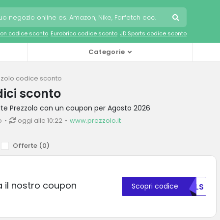
on codice sconto
Eurobrico codice sconto
JD Sports codice sconto
Categorie
zolo codice sconto
dici sconto
erte Prezzolo con un coupon per Agosto 2026
o
oggi alle 10:22
www.prezzolo.it
Offerte (
0
)
a il nostro coupon
Scopri codice
RVLS