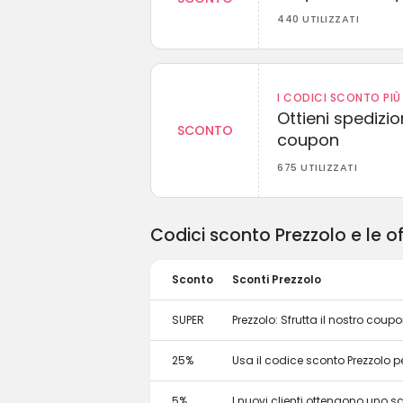
440 UTILIZZATI
I CODICI SCONTO PIÙ 
Ottieni spedizi
SCONTO
coupon
675 UTILIZZATI
Codici sconto Prezzolo e le o
Sconto
Sconti Prezzolo
SUPER
Prezzolo: Sfrutta il nostro coup
25%
Usa il codice sconto Prezzolo p
5%
I nuovi clienti ottengono uno 