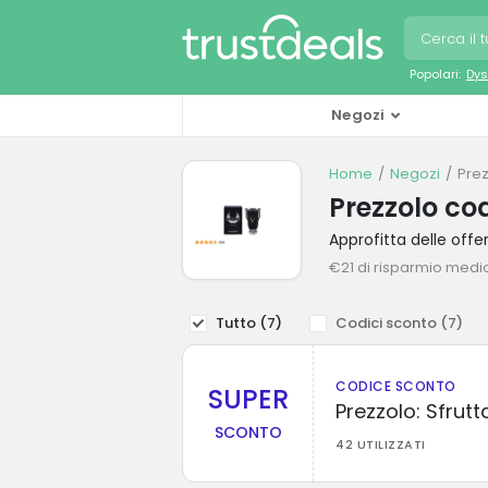
Popolari:
Dys
Negozi
Home
Negozi
Prez
Prezzolo co
Approfitta delle off
€21 di risparmio medi
Tutto (
7
)
Codici sconto (
7
)
CODICE SCONTO
SUPER
Prezzolo: Sfrutt
SCONTO
42 UTILIZZATI