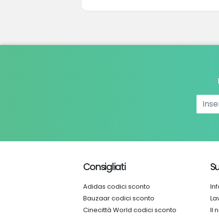
Consigliati
Su
Adidas codici sconto
In
Bauzaar codici sconto
La
Cinecittà World codici sconto
Il