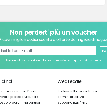
Non perderti più un voucher
Ricevi i migliori codici sconto e offerte da migliaia di negoz
ISC
Puoi annullare l’iscrizione alla nostra newsletter in qualsiasi momento!
 di noi
Area Legale
formazioni su TrustDeals
Politica sulla riservatezza
vorare presso TrustDeals
Termini di utilizzo
 nostro programma partner
Supporto B2B / NTD