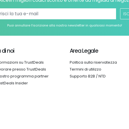
Ricevi i migliori codici sconto e offerte da migliaia di negoz
ISC
Puoi annullare l’iscrizione alla nostra newsletter in qualsiasi momento!
 di noi
Area Legale
formazioni su TrustDeals
Politica sulla riservatezza
vorare presso TrustDeals
Termini di utilizzo
 nostro programma partner
Supporto B2B / NTD
ustDeals Insider