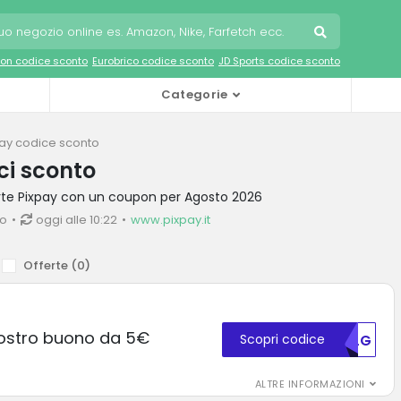
on codice sconto
Eurobrico codice sconto
JD Sports codice sconto
Categorie
ay codice sconto
ci sconto
erte Pixpay con un coupon per Agosto 2026
io
oggi alle 10:22
www.pixpay.it
Offerte (
0
)
 nostro buono da 5€
Scopri codice
TKLG
ALTRE INFORMAZIONI