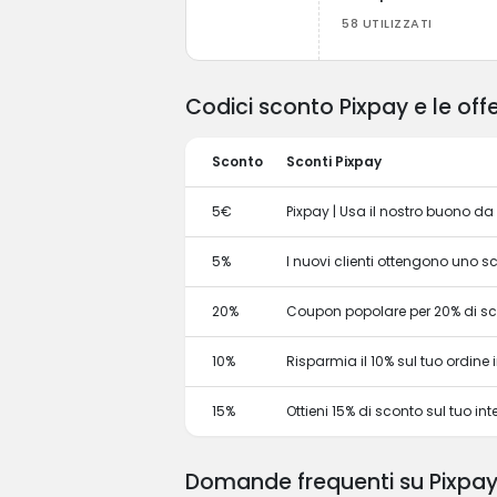
58 UTILIZZATI
Codici sconto Pixpay e le off
Sconto
Sconti Pixpay
5€
Pixpay | Usa il nostro buono da
5%
I nuovi clienti ottengono uno 
20%
Coupon popolare per 20% di s
10%
Risparmia il 10% sul tuo ordine in
15%
Ottieni 15% di sconto sul tuo 
Domande frequenti su Pixpa