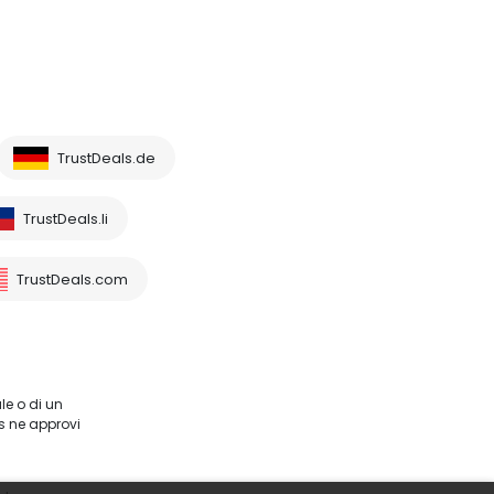
TrustDeals.de
TrustDeals.li
TrustDeals.com
le o di un
s ne approvi