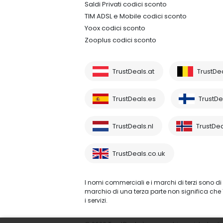
Saldi Privati codici sconto
TIM ADSL e Mobile codici sconto
Yoox codici sconto
Zooplus codici sconto
TrustDeals.at
TrustDe
TrustDeals.es
TrustDea
TrustDeals.nl
TrustDea
TrustDeals.co.uk
I nomi commerciali e i marchi di terzi sono di 
marchio di una terza parte non significa che 
i servizi.