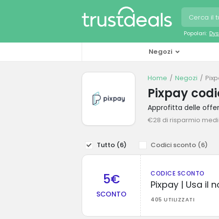
Popolari:
Dys
Negozi
Home
Negozi
Pixp
Pixpay codi
Approfitta delle off
€28 di risparmio med
Tutto (
6
)
Codici sconto (
6
)
CODICE SCONTO
5€
Pixpay | Usa il
SCONTO
405 UTILIZZATI