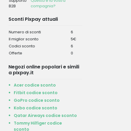
Supporto
Questa è la vostra
B2B
compagnia?
Sconti Pixpay attuali
Numero di sconti
6
Il miglior sconto
5€
Codici sconto
6
Offerte
0
Negozi online popolari e simili
a pixpay.it
Acer codice sconto
Fitbit codice sconto
GoPro codice sconto
Kobo codice sconto
Qatar Airways codice sconto
Tommy Hilfiger codice
sconto