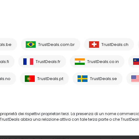
als.be
TrustDeals.com.br
TrustDeals.ch
ls.fi
TrustDeals.fr
TrustDeals.co.in
ls.no
TrustDeals.pt
TrustDeals.se
proprietà dei rispettivi proprietari terzi. La presenza di un nome commercia
TrustDeals abbia una relazione attiva con tale terza parte o che TrustDeal