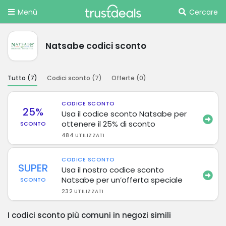
Menù
Cercare
Natsabe codici sconto
Tutto (
7
)
Codici sconto (
7
)
Offerte (
0
)
CODICE SCONTO
25%
Usa il codice sconto Natsabe per
ottenere il 25% di sconto
SCONTO
484 UTILIZZATI
CODICE SCONTO
SUPER
Usa il nostro codice sconto
Natsabe per un’offerta speciale
SCONTO
232 UTILIZZATI
I codici sconto più comuni in negozi simili