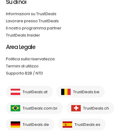
Su di noi
Informazioni su TrustDeals
Lavorare presso TrustDeals
Il nostro programma partner
TrustDeals Insider
Area Legale
Politica sulla riservatezza
Termini di utilizzo
Supporto B2B / NTD
TrustDeals.at
TrustDeals.be
TrustDeals.com.br
TrustDeals.ch
TrustDeals.de
TrustDeals.es