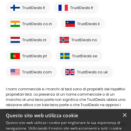
TrustDeals.fi
TrustDeals.fr
TrustDeals.co.in
TrustDeals.li
TrustDeals.nl
TrustDeals.no
TrustDeals.pt
TrustDeals.se
TrustDeals.com
TrustDeals.co.uk
I nomi commerciali e i marchi di terzi sono di proprietà dei rispettivi
proprietari terzi. La presenza di un nome commerciale o di un
marchio di una terza parte non significa che TrustDeals abbia una
relazione attiva con tale terza parte o che TrustDeals ne approvi i
servizi.
×
Questo sito web utilizza cookie
Questo sito web utilizza i cookie per migliorare la tua esperienza di
© 2026 TrustDeals è un marchio registrato di AMS Digital B.V. - Oud
navigazione. Utilizzando il nostro sito web acconsenti a tutti i cookie
Laren 1, 1251BL, Laren - numero di registro commerciale 80264174 -