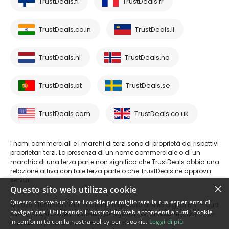
TrustDeals.fi
TrustDeals.fr
TrustDeals.co.in
TrustDeals.li
TrustDeals.nl
TrustDeals.no
TrustDeals.pt
TrustDeals.se
TrustDeals.com
TrustDeals.co.uk
I nomi commerciali e i marchi di terzi sono di proprietà dei rispettivi
proprietari terzi. La presenza di un nome commerciale o di un
marchio di una terza parte non significa che TrustDeals abbia una
relazione attiva con tale terza parte o che TrustDeals ne approvi i
servizi.
×
Questo sito web utilizza cookie
Questo sito web utilizza i cookie per migliorare la tua esperienza di
© 2026 TrustDeals è un marchio registrato di AMS Digital B.V. - Oud
navigazione. Utilizzando il nostro sito web acconsenti a tutti i cookie
Laren 1, 1251BL, Laren - numero di registro commerciale 80264174 -
in conformità con la nostra policy per i cookie.
Leggi di più
numero di partita IVA: NL861609360B01