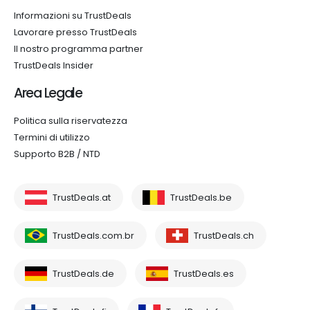
Informazioni su TrustDeals
Lavorare presso TrustDeals
Il nostro programma partner
TrustDeals Insider
Area Legale
Politica sulla riservatezza
Termini di utilizzo
Supporto B2B / NTD
TrustDeals.at
TrustDeals.be
TrustDeals.com.br
TrustDeals.ch
TrustDeals.de
TrustDeals.es