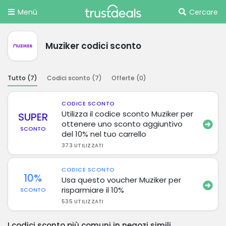
Menù
Cercare
Muziker codici sconto
Tutto (
7
)
Codici sconto (
7
)
Offerte (
0
)
CODICE SCONTO
Utilizza il codice sconto Muziker per
SUPER
ottenere uno sconto aggiuntivo
SCONTO
del 10% nel tuo carrello
373 UTILIZZATI
CODICE SCONTO
10%
Usa questo voucher Muziker per
risparmiare il 10%
SCONTO
535 UTILIZZATI
I codici sconto più comuni in negozi simili