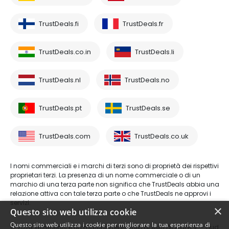
TrustDeals.fi
TrustDeals.fr
TrustDeals.co.in
TrustDeals.li
TrustDeals.nl
TrustDeals.no
TrustDeals.pt
TrustDeals.se
TrustDeals.com
TrustDeals.co.uk
I nomi commerciali e i marchi di terzi sono di proprietà dei rispettivi
proprietari terzi. La presenza di un nome commerciale o di un
marchio di una terza parte non significa che TrustDeals abbia una
relazione attiva con tale terza parte o che TrustDeals ne approvi i
servizi.
×
Questo sito web utilizza cookie
Questo sito web utilizza i cookie per migliorare la tua esperienza di
© 2026 TrustDeals è un marchio registrato di AMS Digital B.V. - Oud