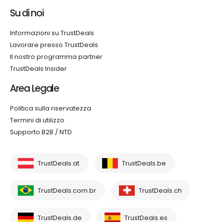
Su di noi
Informazioni su TrustDeals
Lavorare presso TrustDeals
Il nostro programma partner
TrustDeals Insider
Area Legale
Politica sulla riservatezza
Termini di utilizzo
Supporto B2B / NTD
TrustDeals.at
TrustDeals.be
TrustDeals.com.br
TrustDeals.ch
TrustDeals.de
TrustDeals.es