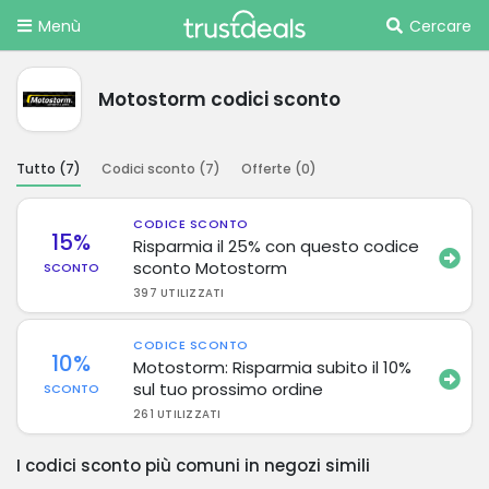
Menù
Cercare
Motostorm codici sconto
Tutto (
7
)
Codici sconto (
7
)
Offerte (
0
)
CODICE SCONTO
15%
Risparmia il 25% con questo codice
sconto Motostorm
SCONTO
397 UTILIZZATI
CODICE SCONTO
10%
Motostorm: Risparmia subito il 10%
sul tuo prossimo ordine
SCONTO
261 UTILIZZATI
I codici sconto più comuni in negozi simili