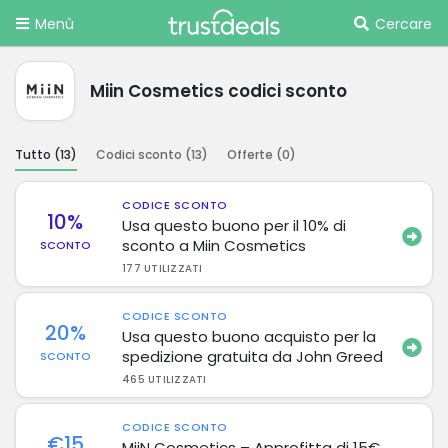
Menù
Cercare
Miin Cosmetics codici sconto
Tutto (
13
)
Codici sconto (
13
)
Offerte (
0
)
CODICE SCONTO
10%
Usa questo buono per il 10% di
sconto a Miin Cosmetics
SCONTO
177 UTILIZZATI
CODICE SCONTO
20%
Usa questo buono acquisto per la
spedizione gratuita da John Greed
SCONTO
465 UTILIZZATI
CODICE SCONTO
€15
MiiN Cosmetics – Approfitta di 15€