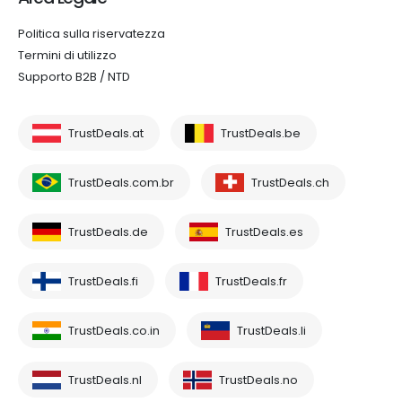
Politica sulla riservatezza
Termini di utilizzo
Supporto B2B / NTD
TrustDeals.at
TrustDeals.be
TrustDeals.com.br
TrustDeals.ch
TrustDeals.de
TrustDeals.es
TrustDeals.fi
TrustDeals.fr
TrustDeals.co.in
TrustDeals.li
TrustDeals.nl
TrustDeals.no