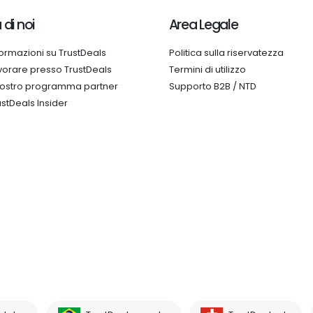
 di noi
Area Legale
formazioni su TrustDeals
Politica sulla riservatezza
vorare presso TrustDeals
Termini di utilizzo
 nostro programma partner
Supporto B2B / NTD
ustDeals Insider