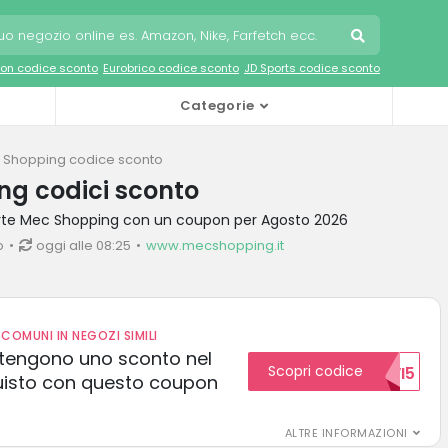
on codice sconto
Eurobrico codice sconto
JD Sports codice sconto
Categorie
 Shopping codice sconto
g codici sconto
ferte Mec Shopping con un coupon per Agosto 2026
o
oggi alle 08:25
www.mecshopping.it
COMUNI IN NEGOZI SIMILI
 ottengono uno sconto nel
Scopri codice
NUOVI5
uisto con questo coupon
ALTRE INFORMAZIONI