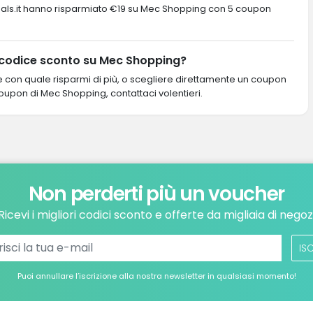
rustDeals.it hanno risparmiato €19 su Mec Shopping con 5 coupon
 codice sconto su Mec Shopping?
re con quale risparmi di più, o scegliere direttamente un coupon
 coupon di Mec Shopping, contattaci volentieri.
Non perderti più un voucher
Ricevi i migliori codici sconto e offerte da migliaia di negoz
ISC
Puoi annullare l’iscrizione alla nostra newsletter in qualsiasi momento!