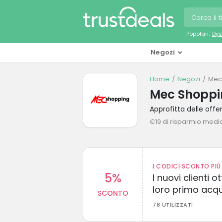
Popolari:
Dys
Negozi
Home
Negozi
Mec
Mec Shoppin
Approfitta delle of
€19 di risparmio medi
I CODICI SCONTO PIÙ 
5%
I nuovi clienti
loro primo acq
SCONTO
78 UTILIZZATI