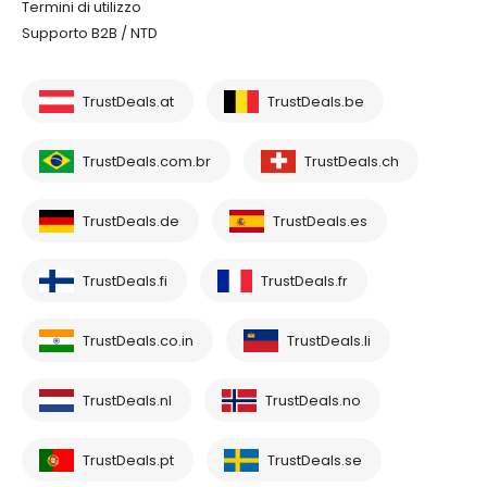
Termini di utilizzo
Supporto B2B / NTD
TrustDeals.at
TrustDeals.be
TrustDeals.com.br
TrustDeals.ch
TrustDeals.de
TrustDeals.es
TrustDeals.fi
TrustDeals.fr
TrustDeals.co.in
TrustDeals.li
TrustDeals.nl
TrustDeals.no
TrustDeals.pt
TrustDeals.se