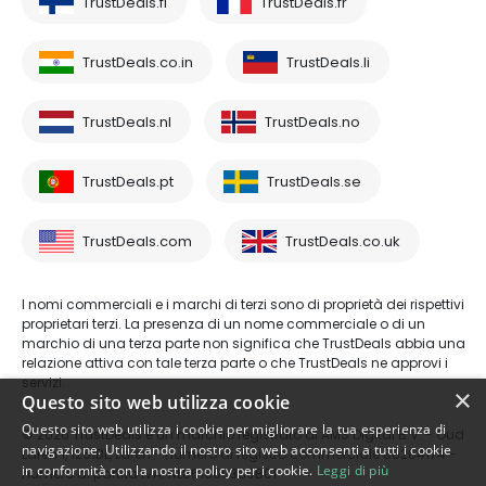
TrustDeals.fi
TrustDeals.fr
TrustDeals.co.in
TrustDeals.li
TrustDeals.nl
TrustDeals.no
TrustDeals.pt
TrustDeals.se
TrustDeals.com
TrustDeals.co.uk
I nomi commerciali e i marchi di terzi sono di proprietà dei rispettivi
proprietari terzi. La presenza di un nome commerciale o di un
marchio di una terza parte non significa che TrustDeals abbia una
relazione attiva con tale terza parte o che TrustDeals ne approvi i
servizi.
×
Questo sito web utilizza cookie
Questo sito web utilizza i cookie per migliorare la tua esperienza di
© 2026 TrustDeals è un marchio registrato di AMS Digital B.V. - Oud
navigazione. Utilizzando il nostro sito web acconsenti a tutti i cookie
Laren 1, 1251BL, Laren - numero di registro commerciale 80264174 -
in conformità con la nostra policy per i cookie.
Leggi di più
numero di partita IVA: NL861609360B01