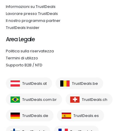
Informazioni su TrustDeals
Lavorare presso TrustDeals
Il nostro programma partner
TrustDeals Insider
Area Legale
Politica sulla riservatezza
Termini di utilizzo
Supporto B2B / NTD
TrustDeals.at
TrustDeals.be
TrustDeals.com.br
TrustDeals.ch
TrustDeals.de
TrustDeals.es