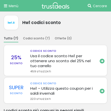
Menù
Cercare
Hw1 codici sconto
Tutto (
7
)
Codici sconto (
7
)
Offerte (
0
)
CODICE SCONTO
Usa il codice sconto Hw1 per
25%
ottenere uno sconto del 25% nel
SCONTO
tuo carrello
459 UTILIZZATI
CODICE SCONTO
SUPER
Hw1 – Utilizza questo coupon per i
saldi invernali
SCONTO
223 UTILIZZATI
I codici sconto più comuni in negozi simili